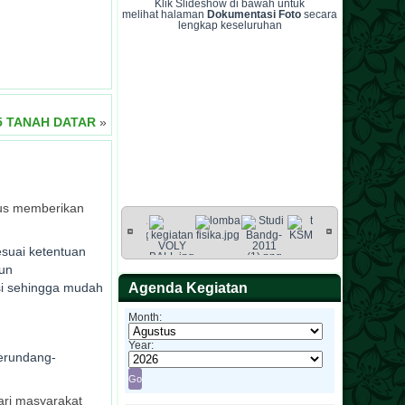
Klik Slideshow di bawah untuk
melihat halaman
Dokumentasi Foto
secara
lengkap keseluruhan
5 TANAH DATAR
»
rus memberikan
suai ketentuan
tun
si sehingga mudah
Agenda Kegiatan
Month:
Year:
perundang-
ari masyarakat