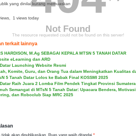
rana MTsN 5
ublik yang dinilai kurang memuaskan
r
views, 1 views today
Not Found
The resource requested could not be found on this server!
n terkait lainnya
S HARDISON, M.Ag SEBAGAI KEPALA MTSN 5 TANAH DATAR
ebsite eLearning dan ARD
Datar Launching Website Resmi
sah, Komite, Guru, dan Orang Tua dalam Meningkatkan Kualitas d
sN 5 Tanah Datar Lolos ke Babak Final KOSSMI 2025
Datar Raih Juara 2 Lomba Film Pendek Tingkat Provinsi Sumatera
nuh Semangat di MTsN 5 Tanah Datar: Upacara Bendera, Motivasi
ering, dan Roboclub Siap MRC 2025
alasan
tidak akan dipublikasikan.
Ruas yang wajib ditandai
*