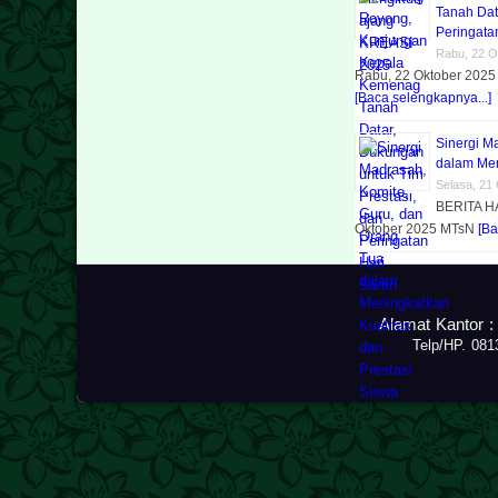
Tanah Dat
Peringatan
Rabu, 22 O
Rabu, 22 Oktober 2025 
[Baca selengkapnya...]
Sinergi M
dalam Men
Selasa, 21
BERITA H
Oktober 2025 MTsN
[Ba
Alamat Kantor :
Telp/HP. 08