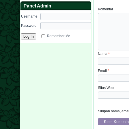
Panel Admin
Komentar
Username
Password
Remember Me
Nama
*
Email
*
Situs Web
Simpan nama, email