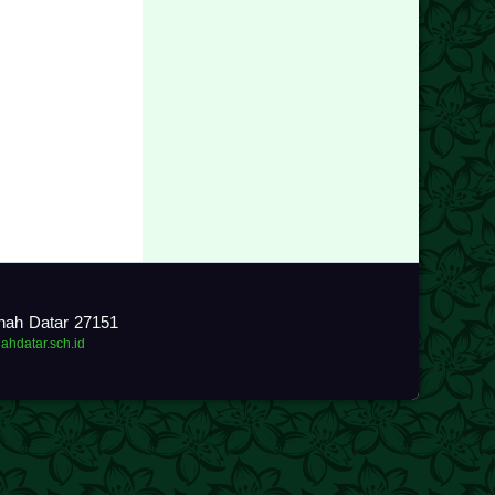
anah Datar 27151
nahdatar.sch.id