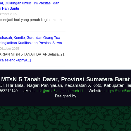
ar, Dukungan untuk Tim Prestasi, dan
 Hari Santri
ktober 2025
menjadi hari yang penuh kegiatan dan
adrasah, Komite, Guru, dan Orang Tua
ingkatkan Kualitas dan Prestasi Siswa
 Oktober 2025
ARIAN MTsN 5 TANAH DATARSelasa, 21
ca selengkapnya...]
.
MTsN 5 Tanah Datar, Provinsi Sumatera Barat
 Jl. Hilir Balai, Nagari Paninjauan, Kecamatan X Koto, Kabupaten T
1363212140 eMail :
Website :
info@mtsn5tanahdatar.sch.id
https://mtsn5ta
Designed by
.