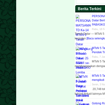
Berita Terkini
PERSONA 
Datar Berl
PABASKO
Rabu, 18 F
Tanah Datar — MTsN 5
kegiatan
[Baca selengka
MTsN 5 Ta
Pendek Ti
Rabu, 7 Ja
MTsN 5 Ta
membanggakan denga
MTsN 5 Ta
mengikuti
Senin, 3 N
20,748 to
tulisan terkait lainnya
Gotong R