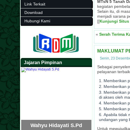
MTsN 5 Tanah D
Link Terkait
kegiatan pembela
Selain itu, di ma
Download
menjadi sarana p
Hubungi Kami
[[
Kunjungi Situs
«
Serah Terima K
MAKLUMAT P
Senin, 23 Desemb
Jajaran Pimpinan
Sebagai penyelen
pelayanan terbai
Memberikan pe
Memberikan pe
Memberikan p
di akses oleh ma
Memberikan pe
Memberikan pe
Apabila tidak
undangan yang b
Ria Nofia S
Wahyu Hidayati S.Pd
Untuk mewujudkan