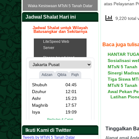
Waka Sarana dan Prasa
atas Pelayanan P
Waka Kesiswaan MTsN 5 Tanah Datar
Tanah Data
Jadwal Shalat Hari ini
9,220 total 
Jadwal Shalat untuk Wilayah
Batusangkar dan Sekitarnya
.
Baca juga tulisa
HANTAR TUGA
Sosialisasi w
MTsN 5 Tanah 
Yenni Artati S.Pd
Sos
.Pd
Ag
Risson Effendi S.P
Helfi Rahmi
Sinergi Madra
Tiga Siswa MT
Kepala Perpustakaan MTsN 5 Tanah
anah Datar
nah Datar
Datar
Waka Humas MTsN 5 Tanah Datar
Bendahara MTsN 5 Tanah Datar
Datar
MTsN 5 Tanah 
Awal Pekan Pe
Latihan Pion
Tinggalkan B
Ikuti Kami di Twitter
Tweets by MTsN 5 Tanah Datar
Alamat email Anda 