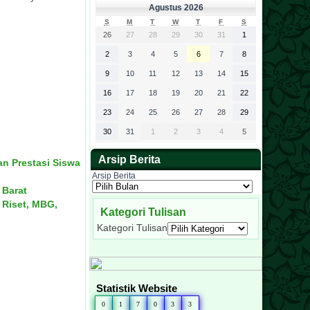
Agustus 2026
S
M
T
W
T
F
S
26
27
28
29
30
31
1
2
3
4
5
6
7
8
9
10
11
12
13
14
15
16
17
18
19
20
21
22
23
24
25
26
27
28
29
30
31
1
2
3
4
5
Arsip Berita
an Prestasi Siswa
Arsip Berita
 Barat
 Riset, MBG,
Kategori Tulisan
Kategori Tulisan
Statistik Website
0
1
7
0
3
3