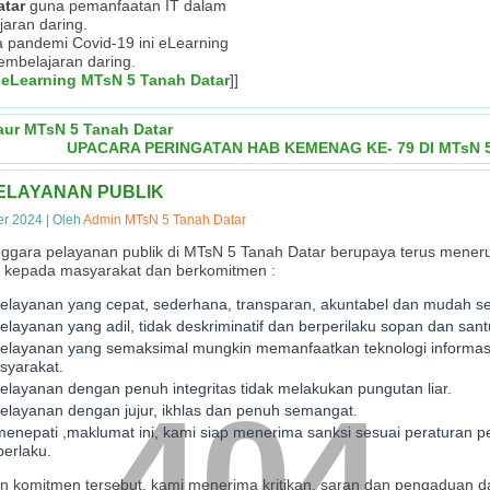
atar
guna pemanfaatan IT dalam
jaran daring.
sa pandemi Covid-19 ini eLearning
embelajaran daring.
 eLearning MTsN 5 Tanah Datar
]]
aur MTsN 5 Tanah Datar
UPACARA PERINGATAN HAB KEMENAG KE- 79 DI MTsN 
ELAYANAN PUBLIK
er 2024
|
Oleh
Admin MTsN 5 Tanah Datar
ggara pelayanan publik di MTsN 5 Tanah Datar berupaya terus mene
k kepada masyarakat dan berkomitmen :
layanan yang cepat, sederhana, transparan, akuntabel dan mudah se
layanan yang adil, tidak deskriminatif dan berperilaku sopan dan san
elayanan yang semaksimal mungkin memanfaatkan teknologi informa
syarakat.
layanan dengan penuh integritas tidak melakukan pungutan liar.
404
layanan dengan jujur, ikhlas dan penuh semangat.
 menepati ,maklumat ini, kami siap menerima sanksi sesuai peraturan 
erlaku.
.H.I
 komitmen tersebut, kami menerima kritikan, saran dan pengaduan d