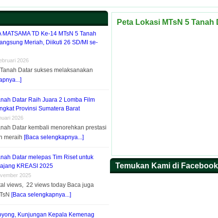
Peta Lokasi MTsN 5 Tanah 
MATSAMA TD Ke-14 MTsN 5 Tanah
angsung Meriah, Diikuti 26 SD/MI se-
ebruari 2026
 Tanah Datar sukses melaksanakan
pnya...]
nah Datar Raih Juara 2 Lomba Film
ngkat Provinsi Sumatera Barat
nuari 2026
nah Datar kembali menorehkan prestasi
n meraih
[Baca selengkapnya...]
nah Datar melepas Tim Riset untuk
Temukan Kami di Facebook
 ajang KREASI 2025
ovember 2025
tal views, 22 views today Baca juga
 MTsN
[Baca selengkapnya...]
oyong, Kunjungan Kepala Kemenag