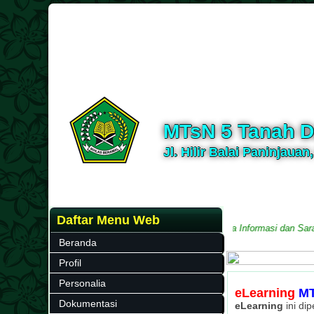
MTsN 5 Tanah D
Jl. Hilir Balai Paninjauan
Daftar Menu Web
ten Tanah Datar, Provinsi Sumatera Barat
Media Informasi dan Sarana Ko
Beranda
Profil
Personalia
eLearning
MT
Dokumentasi
eLearning
ini di