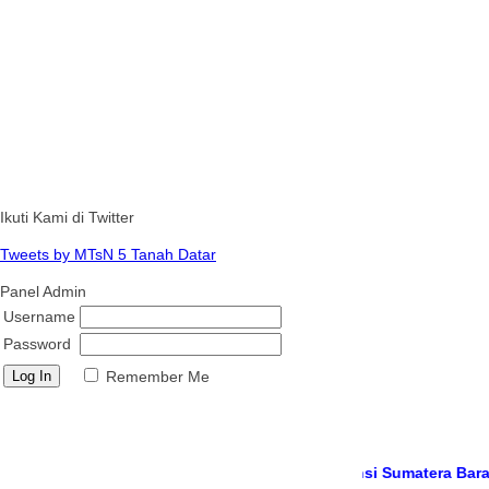
Ikuti Kami di Twitter
Tweets by MTsN 5 Tanah Datar
Panel Admin
Username
Password
Remember Me
ah Datar, Kabupaten Tanah Datar, Provinsi Sumatera Barat
Media 