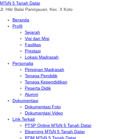
MTsN 5 Tanah Datar
Jl. Hilir Balai Paninjauan, Kec. X Koto
Beranda
Profil
Sejarah
Visi dan Misi
Fasilitas
Prestasi
Lokasi Madrasah
Personalia
Pimpinan Madrasah
Tenaga Pendidik
Tenaga Kependidikan
Peserta Didik
Alumni
Dokumentasi
Dokumentasi Foto
Dokumentasi Video
Link Terkait
PTSP Online MTsN 5 Tanah Datar
Elearning MTsN 5 Tanah Datar
RDM MTsN 5 Tanah Datar