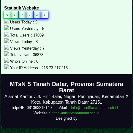
Statistik Website
0
1
7
0
3
9
Users Today : 5
Users Yesterday : 5
Total Users : 17039
Views Today : 8
Views Yesterday : 7
Total views : 36878
Who's Online : 0
Your IP Address : 216.73.217.113
.
MTsN 5 Tanah Datar, Provinsi Sumatera
Barat
Alamat Kantor : Jl. Hilir Balai, Nagari Paninjauan, Kecamatan X
Koto, Kabupaten Tanah Datar 27151
Telp/HP. 081363212140 eMail :
info@mtsn5tanahdatar.sch.id
Website :
https://mtsn5tanahdatar.sch.id
Designed by
.