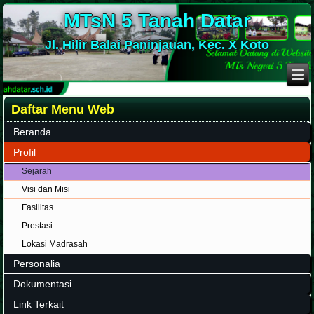
MTsN 5 Tanah Datar
Jl. Hilir Balai Paninjauan, Kec. X Koto
Daftar Menu Web
Beranda
Profil
Sejarah
Visi dan Misi
Fasilitas
Prestasi
Lokasi Madrasah
Personalia
Dokumentasi
Link Terkait