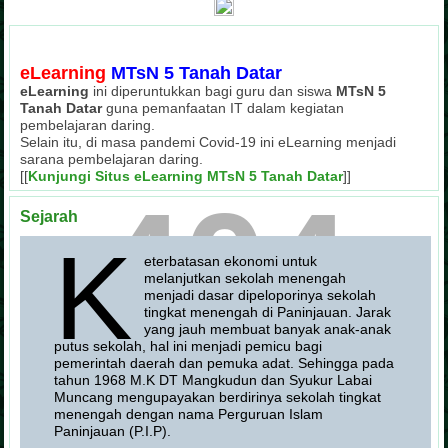
eLearning
MTsN 5 Tanah Datar
eLearning
ini diperuntukkan bagi guru dan siswa
MTsN 5
Tanah Datar
guna pemanfaatan IT dalam kegiatan
pembelajaran daring.
Selain itu, di masa pandemi Covid-19 ini eLearning menjadi
sarana pembelajaran daring.
[[
Kunjungi Situs eLearning MTsN 5 Tanah Datar
]]
404
Sejarah
K
eterbatasan ekonomi untuk
melanjutkan sekolah menengah
menjadi dasar dipeloporinya sekolah
tingkat menengah di Paninjauan. Jarak
yang jauh membuat banyak anak-anak
putus sekolah, hal ini menjadi pemicu bagi
Not Found
pemerintah daerah dan pemuka adat. Sehingga pada
tahun 1968 M.K DT Mangkudun dan Syukur Labai
The resource requested could not be found on this server!
Muncang mengupayakan berdirinya sekolah tingkat
menengah dengan nama Perguruan Islam
Paninjauan (P.I.P).