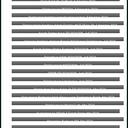
Purnabakti Ibu Nelfianti, 5 Agustus 2024
Pelaksanaan P5P2RA, 3 Agusutus 2024
Pembagian bendera kepada masyarakat, 3 Agustus 2024
Pemasangan bendera dalam Rangka HUT RI ke 79, 1 Agustus 2024
Serah Terima Kaur TP 2024/205, Juli 2024
Upacara bendera dengan Bapak Wali Nagari Paninjauan, Juli 2024
Serah Terima Wajka Sarpras 2024/2025, Juli 2024
Pelantikan OSIS 2024/2025, Juli 2024
Pelaksanaan MATSAMA, Juli 2024
PPDB TP 2024/2025, Juni 2024
Pelaksanaan Lokakarya, Juni 2024
Perpisahan Siswa Kelas IX TP 2023/2024, Mei 2024
Penyaluran Bantuan Untuk Siswa yang Terdampak Banjir, Mei 2024
Pelaksanaan Shalat Gaib, Mei 2024
Kunjungan ke MTsN 7 Tanah Datar, Mei 2024
Menerima Bantuan PIP, Mei 2024