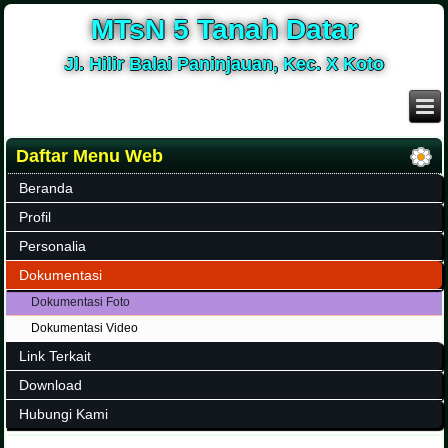
MTsN 5 Tanah Datar
Jl. Hilir Balai Paninjauan, Kec. X Koto
Daftar Menu Web
Beranda
Profil
Personalia
Dokumentasi
Dokumentasi Foto
Dokumentasi Video
Link Terkait
Download
Hubungi Kami