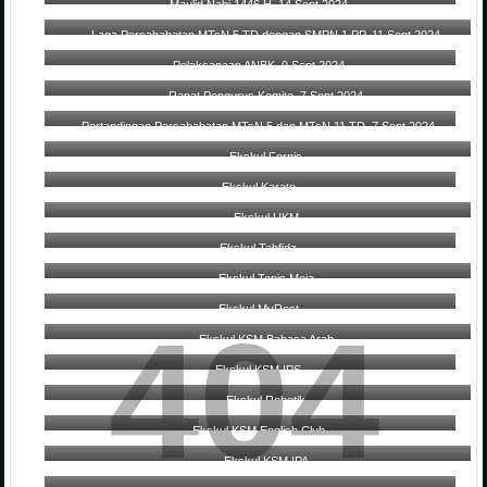
Maulid Nabi 1446 H, 14 Sept 2024
Laga Persahabatan MTsN 5 TD dengan SMPN 1 PP, 11 Sept 2024
Pelaksanaan ANBK, 9 Sept 2024
Rapat Pengurus Komite, 7 Sept 2024
Pertandingan Persahabatan MTsN 5 dan MTsN 11 TD, 7 Sept 2024
Ekskul Fornis
Ekskul Karate
Ekskul UKM
Ekskul Tahfidz
Ekskul Tenis Meja
Ekskul MyRest
404
Ekskul KSM Bahasa Arab
Ekskul KSM IPS
Ekskul Robotik
Ekskul KSM English Club
Ekskul KSM IPA