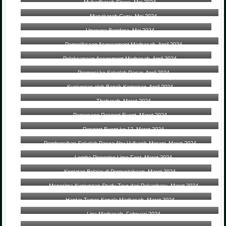
Muhadharah Siswa, Mei 2024
Muzakarah Guru, Mei 2024
Upacara Bendera, Mei 2024
Pemeriksaan Asessement Madrasah, April 2024
Pelaksanaan Assesment Madrasah, April 2024
Promosi ke Sekolah Dasar, April 2024
Kunjungan oleh Bapak Kemenag, April 2024
Thaharah, Maret 2024
Pemenang Resport Event, Maret 2024
Resport Event ke 12, Maret 2024
Pembersihan Sekolah Pasca Abu Vulkanik Merapi, Maret 2024
Lomba Pionering Limo Fest, Maret 2024
Kegiatan Belajar di Perpustakaan, Maret 2024
Menerima Kunjungan Study Tour dari Pekanbaru, Maret 2024
Hantar Tugas Kepala Madrasah, Maret 2024
Liga Madrasah, Februari 2024