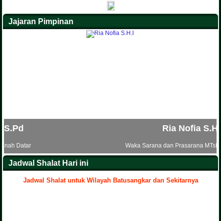
Jajaran Pimpinan
Ria Nofia S.H.I
Waka Sarana dan Prasarana MTsN 5 Tanah Datar
Jadwal Shalat Hari ini
Jadwal Shalat untuk Wilayah Batusangkar dan Sekitarnya
.