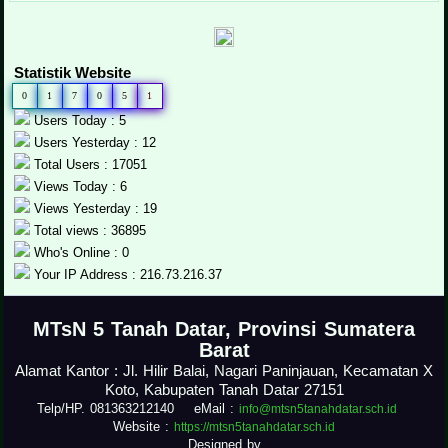
Statistik Website
0
1
7
0
5
1
Users Today : 5
Users Yesterday : 12
Total Users : 17051
Views Today : 6
Views Yesterday : 19
Total views : 36895
Who's Online : 0
Your IP Address : 216.73.216.37
.
MTsN 5 Tanah Datar, Provinsi Sumatera
Barat
Alamat Kantor : Jl. Hilir Balai, Nagari Paninjauan, Kecamatan X
Koto, Kabupaten Tanah Datar 27151
Telp/HP. 081363212140 eMail :
info@mtsn5tanahdatar.sch.id
Website :
https://mtsn5tanahdatar.sch.id
Designed by