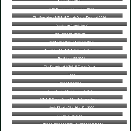
November, 2023
HAB Kemenag, November 2023
Tim Sepakbola MTsN 5 Tanah Datar, Februari 2024
Persiapan Jamda ke X
Pelaksanaan Pramuka
PKKM oleh Kanwil Sumbar 2020
Tim Bola Volly MTsN 5 Tanah Datar
Penilaian LSS 2021
Tim Drumband MTsN 5 Tanah Datar
Toga
Lomba Pionering
Paskibraka MTsN 5 Tanah Datar
MTsN 5 Tanah Datar Meraih Juara Umum
Audit Kinerja Oleh Irjen RI, 2020
PPDB 2019/2020
Gotong Royong Lomba Sekolah Sehat (LSS)