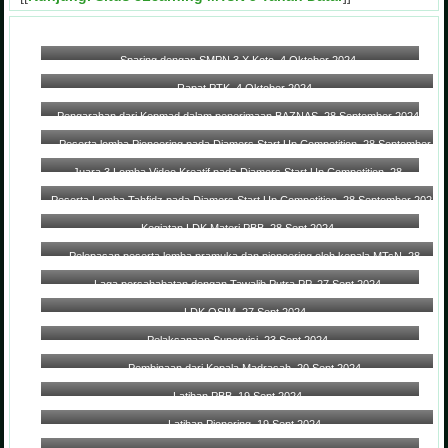
Sparing dengan SMPN 3 X Koto, 4 Oktober 2024
Rapat PTK, 4 Oktober 2024
Pengarahan dari Kepmad dalam penerimaan BAZNAS, 28 September 2024
Peserta lomba Pioneering pada Diamers Start Up Competition, 28 September
2024
Juara 3 Lomba Video Kreatif pada Diamers Start Up Competition, 28
September 2024
Peserta Lomba Tahfidz pada Diamers Start Up Competition, 28 September 2024
Kegiatan LDK Materi PBB, 28 Sept 2024
Pelepasan peserta lomba pramuka dan pioneering oleh kepala MTsN, 28
September 2024
Laga persahabatan dengan Tawalib Putra PP, 27 Sept 2024
LDK OSIM, 27 Sept 2024
Pelaksanaan Supervisi, 23 Sept 2024
Pembinaan dari Kepala Madrasah, 20 Sept 2024
Latihan PBB, 19 Sept 2024
Latihan Pionering, 19 Sept 2024