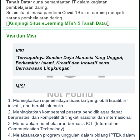
Tanah Datar
guna pemanfaatan IT dalam kegiatan
pembelajaran daring.
Selain itu, di masa pandemi Covid-19 ini eLearning menjadi
sarana pembelajaran daring.
[[
Kunjungi Situs eLearning MTsN 5 Tanah Datar
]]
Visi dan Misi
404
VISI
“
Terwujudnya Sumber Daya Manusia Yang Unggul,
Berkarakter Islami, Kreatif dan Inovatif serta
Berwawasan Lingkungan
”
MISI
Not Found
Meningkatkan sumber daya manusia yang lebih kreatif,
The resource requested could not be found on this server!
inivatif, dan berakhlak mulia
Meningkatkan kompetensi peserta pendidik agar dapat
berprestasi dan kompetitif di tingkat nasional dan internasional
Menerapkan pembelajaran berbasis ICT (Information
Communication Technology)
Melaksanakan program unggulan dalam bidang IPTEK dalam