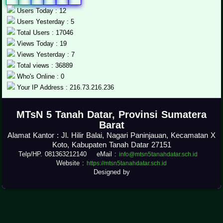
Users Today : 12
Users Yesterday : 5
Total Users : 17046
Views Today : 19
Views Yesterday : 7
Total views : 36889
Who's Online : 0
Your IP Address : 216.73.216.236
.
MTsN 5 Tanah Datar, Provinsi Sumatera
Barat
Alamat Kantor : Jl. Hilir Balai, Nagari Paninjauan, Kecamatan X
Koto, Kabupaten Tanah Datar 27151
Telp/HP. 081363212140 eMail :
info@mtsn5tanahdatar.sch.id
Website :
https://mtsn5tanahdatar.sch.id
Designed by
.