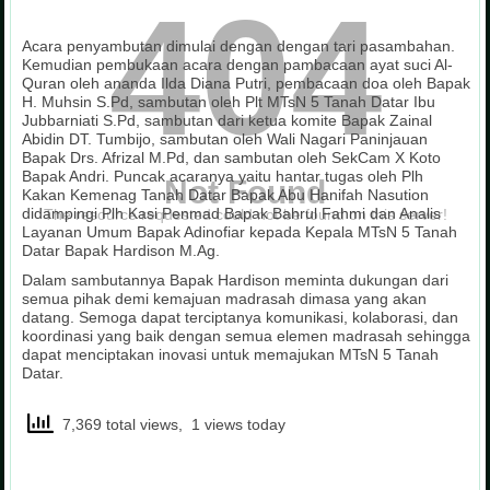
404
Acara penyambutan dimulai dengan dengan tari pasambahan.
Kemudian pembukaan acara dengan pambacaan ayat suci Al-
Quran oleh ananda Ilda Diana Putri, pembacaan doa oleh Bapak
H. Muhsin S.Pd, sambutan oleh Plt MTsN 5 Tanah Datar Ibu
Jubbarniati S.Pd, sambutan dari ketua komite Bapak Zainal
Abidin DT. Tumbijo, sambutan oleh Wali Nagari Paninjauan
Bapak Drs. Afrizal M.Pd, dan sambutan oleh SekCam X Koto
Bapak Andri. Puncak acaranya yaitu hantar tugas oleh Plh
Not Found
Kakan Kemenag Tanah Datar Bapak Abu Hanifah Nasution
didampingi Plh Kasi Penmad Bapak Bahrul Fahmi dan Analis
The resource requested could not be found on this server!
Layanan Umum Bapak Adinofiar kepada Kepala MTsN 5 Tanah
Datar Bapak Hardison M.Ag.
Dalam sambutannya Bapak Hardison meminta dukungan dari
semua pihak demi kemajuan madrasah dimasa yang akan
datang. Semoga dapat terciptanya komunikasi, kolaborasi, dan
koordinasi yang baik dengan semua elemen madrasah sehingga
dapat menciptakan inovasi untuk memajukan MTsN 5 Tanah
Datar.
7,369 total views, 1 views today