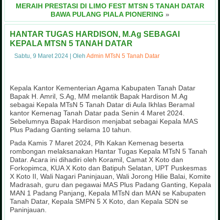
MERAIH PRESTASI DI LIMO FEST MTSN 5 TANAH DATAR
BAWA PULANG PIALA PIONERING
»
HANTAR TUGAS HARDISON, M.Ag SEBAGAI
KEPALA MTSN 5 TANAH DATAR
Sabtu, 9 Maret 2024
|
Oleh
Admin MTsN 5 Tanah Datar
Kepala Kantor Kementerian Agama Kabupaten Tanah Datar
Bapak H. Amril, S.Ag, MM melantik Bapak Hardison M.Ag
sebagai Kepala MTsN 5 Tanah Datar di Aula Ikhlas Beramal
kantor Kemenag Tanah Datar pada Senin 4 Maret 2024.
Sebelumnya Bapak Hardison menjabat sebagai Kepala MAS
Plus Padang Ganting selama 10 tahun.
Pada Kamis 7 Maret 2024, Plh Kakan Kemenag beserta
rombongan melaksanakan Hantar Tugas Kepala MTsN 5 Tanah
Datar. Acara ini dihadiri oleh Koramil, Camat X Koto dan
Forkopimca, KUA X Koto dan Batipuh Selatan, UPT Puskesmas
X Koto II, Wali Nagari Paninjauan, Wali Jorong Hilie Balai, Komite
Madrasah, guru dan pegawai MAS Plus Padang Ganting, Kepala
MAN 1 Padang Panjang, Kepala MTsN dan MAN se Kabupaten
Tanah Datar, Kepala SMPN 5 X Koto, dan Kepala SDN se
Paninjauan.