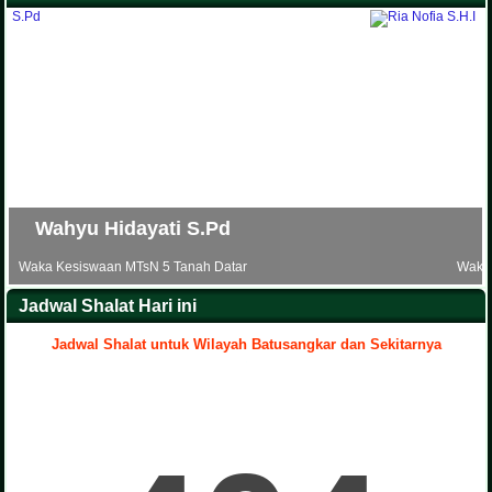
Ria Nofia S.H.I
Waka Sarana dan Prasarana MTsN 5 Tanah Datar
Jadwal Shalat Hari ini
Jadwal Shalat untuk Wilayah Batusangkar dan Sekitarnya
.
Yenni Artati S.Pd