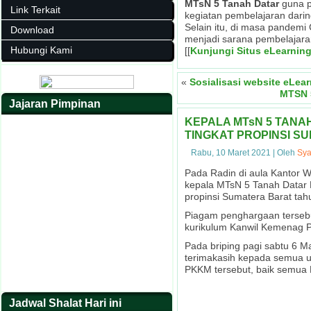
MTsN 5 Tanah Datar
guna p
Link Terkait
kegiatan pembelajaran darin
Selain itu, di masa pandemi 
Download
menjadi sarana pembelajara
Hubungi Kami
[[
Kunjungi Situs eLearnin
«
Sosialisasi website eLea
MTSN 
Jajaran Pimpinan
KEPALA MTsN 5 TANA
TINGKAT PROPINSI S
Rabu, 10 Maret 2021
|
Oleh
Sya
Pada Radin di aula Kantor 
kepala MTsN 5 Tanah Datar 
propinsi Sumatera Barat ta
Piagam penghargaan tersebu
kurikulum Kanwil Kemenag P
Pada briping pagi sabtu 6 
terimakasih kepada semua u
PKKM tersebut, baik semua 
Jadwal Shalat Hari ini