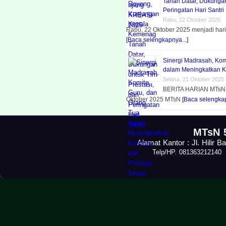
Tanah Datar, Dukungan
Peringatan Hari Santri
Rabu, 22 Oktober 2025
Rabu, 22 Oktober 2025 menjadi har
[Baca selengkapnya...]
Sinergi Madrasah, Kom
dalam Meningkatkan Ku
Selasa, 21 Oktober 2025
BERITA HARIAN MTsN
Oktober 2025 MTsN
[Baca selengkap
MTsN 5
Alamat Kantor : Jl. Hilir
Telp/HP. 08136321214