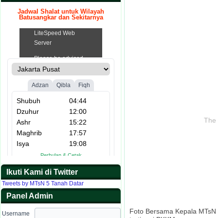
Jadwal Shalat untuk Wilayah
Batusangkar dan Sekitarnya
.
The 
Ikuti Kami di Twitter
Tweets by MTsN 5 Tanah Datar
Panel Admin
Foto Bersama Kepala MTsN 
Username