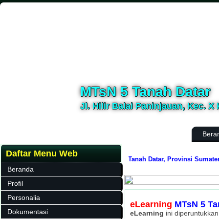
MTsN 5 Tanah Datar
Jl. Hilir Balai Paninjauan, Kec. X
Bera
Daftar Menu Web
Ts Negeri 5 Tanah Datar, Kabupaten Tanah Datar, Provinsi Sumatera Bara
Beranda
Profil
Personalia
eLearning
MTsN 5 Ta
Dokumentasi
eLearning
ini diperuntukka