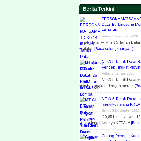
Berita Terkini
PERSONA MATSAMA TD
Datar Berlangsung Meri
PABASKO
Rabu, 18 Februari 2026
Tanah Datar — MTsN 5 Tanah Datar
kegiatan
[Baca selengkapnya...]
MTsN 5 Tanah Datar R
Pendek Tingkat Provin
Rabu, 7 Januari 2026
MTsN 5 Tanah Datar k
membanggakan dengan meraih
[Ba
MTsN 5 Tanah Datar me
mengikuti ajang KREA
Senin, 3 November 2025
20,851 total views, 12
tulisan terkait lainnya KEPALA
[Baca
Gotong Royong, Kunj