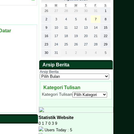
S
M
T
W
T
F
S
26
27
28
29
30
31
1
2
3
4
5
6
7
8
9
10
11
12
13
14
15
Datar
16
17
18
19
20
21
22
23
24
25
26
27
28
29
30
31
1
2
3
4
5
Arsip Berita
Arsip Berita
Kategori Tulisan
Kategori Tulisan
Statistik Website
0
1
7
0
3
9
Users Today : 5