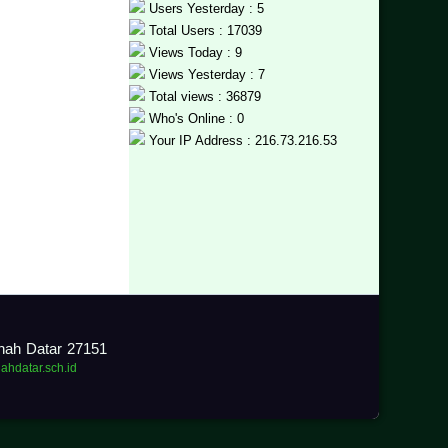
Users Yesterday : 5
Total Users : 17039
Views Today : 9
Views Yesterday : 7
Total views : 36879
Who's Online : 0
Your IP Address : 216.73.216.53
anah Datar 27151
nahdatar.sch.id