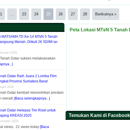
1
…
23
24
25
26
27
28
Berikutnya »
Peta Lokasi MTsN 5 Tanah 
MATSAMA TD Ke-14 MTsN 5 Tanah
angsung Meriah, Diikuti 26 SD/MI se-
ebruari 2026
 Tanah Datar sukses melaksanakan
pnya...]
nah Datar Raih Juara 2 Lomba Film
ngkat Provinsi Sumatera Barat
nuari 2026
nah Datar kembali menorehkan prestasi
n meraih
[Baca selengkapnya...]
nah Datar melepas Tim Riset untuk
Temukan Kami di Facebook
 ajang KREASI 2025
ovember 2025
tal views, 21 views today
[Baca