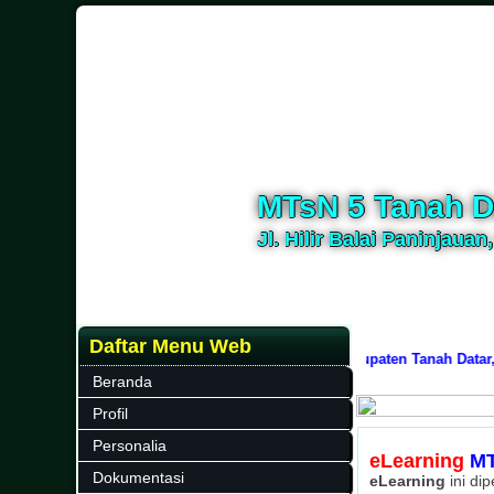
MTsN 5 Tanah D
Jl. Hilir Balai Paninjauan
Daftar Menu Web
g di
website resmi
MTs Negeri 5 Tanah Datar, Kabupaten Tanah Datar, Pro
Beranda
Profil
Personalia
eLearning
MT
Dokumentasi
eLearning
ini di