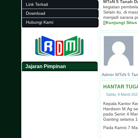
MTsN 5 Tanah D
Link Terkait
kegiatan pembela
Selain itu, di ma
Download
menjadi sarana p
Hubungi Kami
[[
Kunjungi Situs
Jajaran Pimpinan
Admin MTsN 5 Tan
HANTAR TUGA
Sabtu, 9 Maret 20
Kepala Kantor Ke
Hardison M.Ag se
pada Senin 4 Ma
Ganting selama 1
Pada Kamis 7 Ma