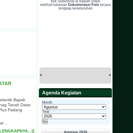
Klik Slideshow di bawah untuk
melihat halaman
Dokumentasi Foto
secara
lengkap keseluruhan
ATAR
Agenda Kegiatan
elantik Bapak
Month:
enag Tanah Datar
Plus Padang
Year:
tar…
ELENGKAPNYA...]]
Agustus 2026