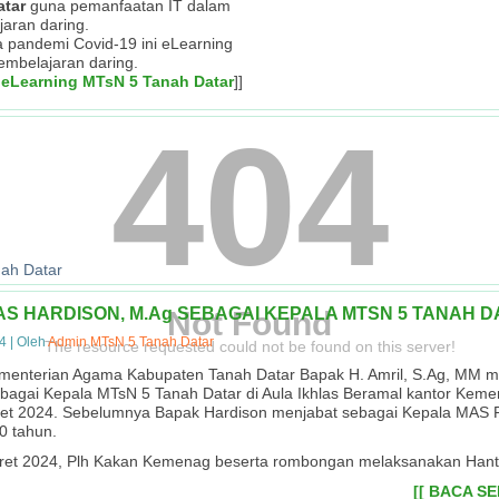
atar
guna pemanfaatan IT dalam
jaran daring.
sa pandemi Covid-19 ini eLearning
embelajaran daring.
 eLearning MTsN 5 Tanah Datar
]]
404
ah Datar
S HARDISON, M.Ag SEBAGAI KEPALA MTSN 5 TANAH D
Not Found
24
|
Oleh
Admin MTsN 5 Tanah Datar
The resource requested could not be found on this server!
menterian Agama Kabupaten Tanah Datar Bapak H. Amril, S.Ag, MM m
bagai Kepala MTsN 5 Tanah Datar di Aula Ikhlas Beramal kantor Kem
ret 2024. Sebelumnya Bapak Hardison menjabat sebagai Kepala MAS 
0 tahun.
ret 2024, Plh Kakan Kemenag beserta rombongan melaksanakan Han
[[ BACA S