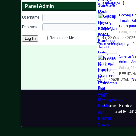
selengkapnya...]
Panel Admin
Gotong R
Username
Tanah Dat
Peringatan
Password
Rabu, 22 O
Remember Me
Rabu, 22 Oktober 2025 
[Baca selengkapnya...]
Sinergi M
dalam Men
Selasa, 21
BERITA H
Oktober 2025 MTsN
[Ba
Alamat Kantor :
Telp/HP. 08