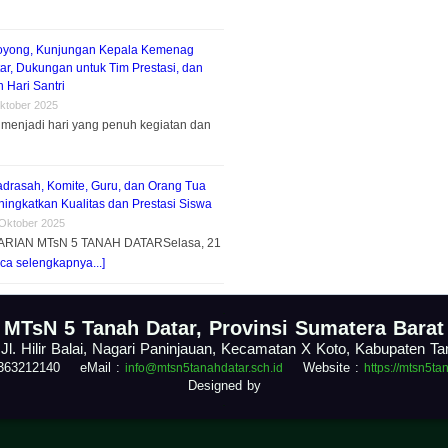
oyong, Kunjungan Kepala Kemenag
ar, Dukungan untuk Tim Prestasi, dan
 Hari Santri
ktober 2025
menjadi hari yang penuh kegiatan dan
adrasah, Komite, Guru, dan Orang Tua
ingkatkan Kualitas dan Prestasi Siswa
 Oktober 2025
ARIAN MTsN 5 TANAH DATARSelasa, 21
ca selengkapnya...]
.
MTsN 5 Tanah Datar, Provinsi Sumatera Barat
 Jl. Hilir Balai, Nagari Paninjauan, Kecamatan X Koto, Kabupaten T
1363212140 eMail :
Website :
info@mtsn5tanahdatar.sch.id
https://mtsn5ta
Designed by
.