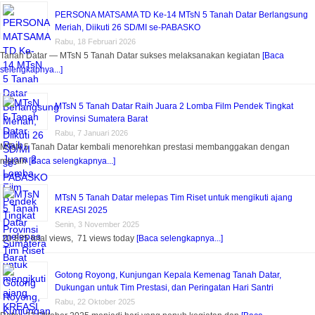
PERSONA MATSAMA TD Ke-14 MTsN 5 Tanah Datar Berlangsung
Meriah, Diikuti 26 SD/MI se-PABASKO
Rabu, 18 Februari 2026
Tanah Datar — MTsN 5 Tanah Datar sukses melaksanakan kegiatan
[Baca
selengkapnya...]
MTsN 5 Tanah Datar Raih Juara 2 Lomba Film Pendek Tingkat
Provinsi Sumatera Barat
Rabu, 7 Januari 2026
MTsN 5 Tanah Datar kembali menorehkan prestasi membanggakan dengan
meraih
[Baca selengkapnya...]
MTsN 5 Tanah Datar melepas Tim Riset untuk mengikuti ajang
KREASI 2025
Senin, 3 November 2025
20,835 total views, 71 views today
[Baca selengkapnya...]
Gotong Royong, Kunjungan Kepala Kemenag Tanah Datar,
Dukungan untuk Tim Prestasi, dan Peringatan Hari Santri
Rabu, 22 Oktober 2025