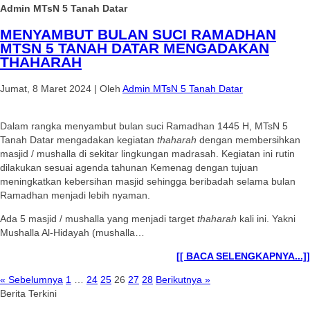
Admin MTsN 5 Tanah Datar
MENYAMBUT BULAN SUCI RAMADHAN
MTSN 5 TANAH DATAR MENGADAKAN
THAHARAH
Jumat, 8 Maret 2024
|
Oleh
Admin MTsN 5 Tanah Datar
Dalam rangka menyambut bulan suci Ramadhan 1445 H, MTsN 5
Tanah Datar mengadakan kegiatan
thaharah
dengan membersihkan
masjid / mushalla di sekitar lingkungan madrasah. Kegiatan ini rutin
dilakukan sesuai agenda tahunan Kemenag dengan tujuan
meningkatkan kebersihan masjid sehingga beribadah selama bulan
Ramadhan menjadi lebih nyaman.
Ada 5 masjid / mushalla yang menjadi target
thaharah
kali ini. Yakni
Mushalla Al-Hidayah (mushalla…
[[ BACA SELENGKAPNYA...]]
« Sebelumnya
1
…
24
25
26
27
28
Berikutnya »
Berita Terkini