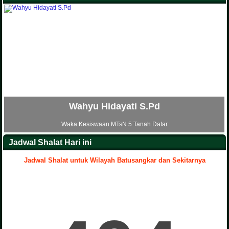
i S.Pd
Ria Nofia S.H.
anah Datar
Waka Sarana dan Prasarana MTsN 
Jadwal Shalat Hari ini
Jadwal Shalat untuk Wilayah Batusangkar dan Sekitarnya
.
Yenni Artati S.Pd