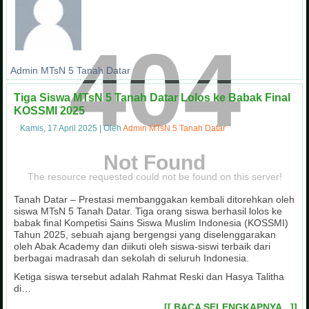
404
Admin MTsN 5 Tanah Datar
Tiga Siswa MTsN 5 Tanah Datar Lolos ke Babak Final
KOSSMI 2025
Kamis, 17 April 2025
|
Oleh
Admin MTsN 5 Tanah Datar
Not Found
The resource requested could not be found on this server!
Tanah Datar – Prestasi membanggakan kembali ditorehkan oleh
siswa MTsN 5 Tanah Datar. Tiga orang siswa berhasil lolos ke
babak final Kompetisi Sains Siswa Muslim Indonesia (KOSSMI)
Tahun 2025, sebuah ajang bergengsi yang diselenggarakan
oleh Abak Academy dan diikuti oleh siswa-siswi terbaik dari
berbagai madrasah dan sekolah di seluruh Indonesia.
Ketiga siswa tersebut adalah Rahmat Reski dan Hasya Talitha
di…
[[ BACA SELENGKAPNYA...]]