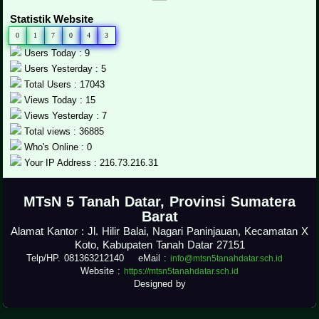
Statistik Website
0
1
7
0
4
3
Users Today : 9
Users Yesterday : 5
Total Users : 17043
Views Today : 15
Views Yesterday : 7
Total views : 36885
Who's Online : 0
Your IP Address : 216.73.216.31
.
MTsN 5 Tanah Datar, Provinsi Sumatera
Barat
Alamat Kantor : Jl. Hilir Balai, Nagari Paninjauan, Kecamatan X
Koto, Kabupaten Tanah Datar 27151
Telp/HP. 081363212140 eMail :
info@mtsn5tanahdatar.sch.id
Website :
https://mtsn5tanahdatar.sch.id
Designed by
.