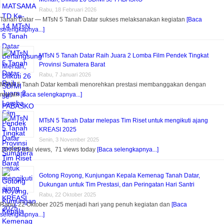
Rabu, 18 Februari 2026
Tanah Datar — MTsN 5 Tanah Datar sukses melaksanakan kegiatan
[Baca
selengkapnya...]
MTsN 5 Tanah Datar Raih Juara 2 Lomba Film Pendek Tingkat
Provinsi Sumatera Barat
Rabu, 7 Januari 2026
MTsN 5 Tanah Datar kembali menorehkan prestasi membanggakan dengan
meraih
[Baca selengkapnya...]
MTsN 5 Tanah Datar melepas Tim Riset untuk mengikuti ajang
KREASI 2025
Senin, 3 November 2025
20,835 total views, 71 views today
[Baca selengkapnya...]
Gotong Royong, Kunjungan Kepala Kemenag Tanah Datar,
Dukungan untuk Tim Prestasi, dan Peringatan Hari Santri
Rabu, 22 Oktober 2025
Rabu, 22 Oktober 2025 menjadi hari yang penuh kegiatan dan
[Baca
selengkapnya...]