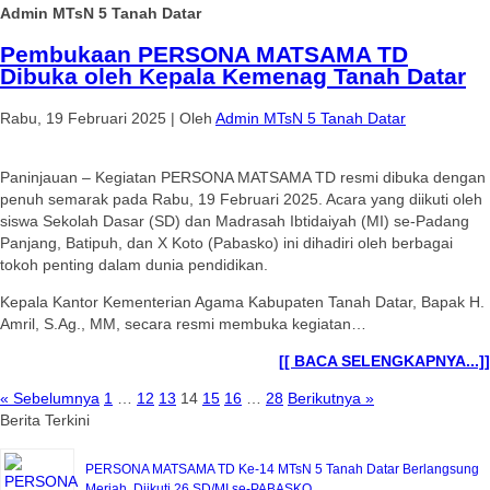
Admin MTsN 5 Tanah Datar
Pembukaan PERSONA MATSAMA TD
Dibuka oleh Kepala Kemenag Tanah Datar
Rabu, 19 Februari 2025
|
Oleh
Admin MTsN 5 Tanah Datar
Paninjauan – Kegiatan PERSONA MATSAMA TD resmi dibuka dengan
penuh semarak pada Rabu, 19 Februari 2025. Acara yang diikuti oleh
siswa Sekolah Dasar (SD) dan Madrasah Ibtidaiyah (MI) se-Padang
Panjang, Batipuh, dan X Koto (Pabasko) ini dihadiri oleh berbagai
tokoh penting dalam dunia pendidikan.
Kepala Kantor Kementerian Agama Kabupaten Tanah Datar, Bapak H.
Amril, S.Ag., MM, secara resmi membuka kegiatan…
[[ BACA SELENGKAPNYA...]]
« Sebelumnya
1
…
12
13
14
15
16
…
28
Berikutnya »
Berita Terkini
PERSONA MATSAMA TD Ke-14 MTsN 5 Tanah Datar Berlangsung
Meriah, Diikuti 26 SD/MI se-PABASKO