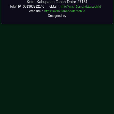
Koto, Kabupaten Tanah Datar 27151
Telp/HP. 081363212140 eMail :
info@mtsn5tanahdatar.sch.id
Website :
https://mtsn5tanahdatar.sch.id
Designed by
.