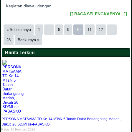
Kegiatan diawali dengan…
[[ BACA SELENGKAPNYA...]]
« Sebelumnya
1
…
8
9
10
11
12
…
28
Berikutnya »
Berita Terkini
PERSONA MATSAMA TD Ke-14 MTsN 5 Tanah Datar Berlangsung Meriah,
Diikuti 26 SD/MI se-PABASKO
Rabu, 18 Februari 2026