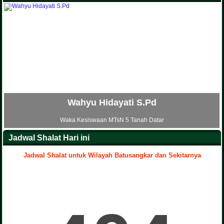
Wahyu Hidayati S.Pd
ka Kesiswaan MTsN 5 Tanah Datar
Waka Saran
Jadwal Shalat Hari ini
Jadwal Shalat untuk Wilayah Batusangkar dan Sekitarnya
.
Yenni Artati S.Pd