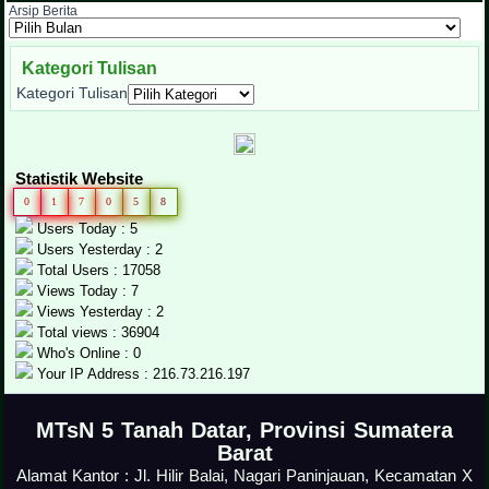
Arsip Berita
Kategori Tulisan
Kategori Tulisan
Statistik Website
0
1
7
0
5
8
Users Today : 5
Users Yesterday : 2
Total Users : 17058
Views Today : 7
Views Yesterday : 2
Total views : 36904
Who's Online : 0
Your IP Address : 216.73.216.197
.
MTsN 5 Tanah Datar, Provinsi Sumatera
Barat
Alamat Kantor : Jl. Hilir Balai, Nagari Paninjauan, Kecamatan X