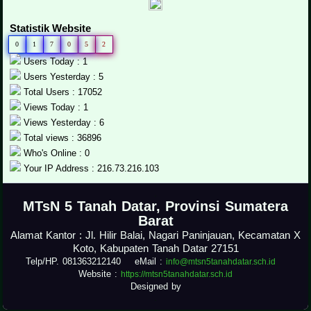
Statistik Website
0
1
7
0
5
2
Users Today : 1
Users Yesterday : 5
Total Users : 17052
Views Today : 1
Views Yesterday : 6
Total views : 36896
Who's Online : 0
Your IP Address : 216.73.216.103
.
MTsN 5 Tanah Datar, Provinsi Sumatera
Barat
Alamat Kantor : Jl. Hilir Balai, Nagari Paninjauan, Kecamatan X
Koto, Kabupaten Tanah Datar 27151
Telp/HP. 081363212140 eMail :
info@mtsn5tanahdatar.sch.id
Website :
https://mtsn5tanahdatar.sch.id
Designed by
.