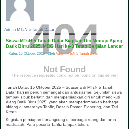
404
Admin MTsN 5 Tanah Datar
Siswa MTsN 5 Tanah Datar Siapkan Diri Menuju Ajang
Batik Birru 2025, MBG Hari ke-3 Tetap Berjalan Lancar
Rabu, 15 Oktober 2025
|
Oleh
Admin MTsN 5 Tanah Datar
Not Found
The resource requested could not be found on this server!
Tanah Datar, 15 Oktober 2025 – Suasana di MTsN 5 Tanah
Datar hari ini penuh semangat dan antusiasme. Sejumlah siswa
tampak sibuk berlatih dan mempersiapkan diri untuk mengikuti
Ajang Batik Birru 2025, yang akan memperlombakan berbagai
bidang di antaranya Tahfiz, Desain Poster, Pionering, dan Tari
Kreasi.
Kegiatan persiapan berlangsung di berbagai ruang dan area
madrasah. Para peserta Tahfiz tampak tekun…