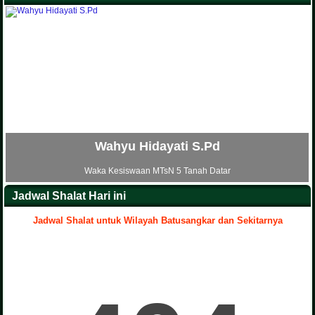
Hidayati S.Pd
Ria N
aan MTsN 5 Tanah Datar
Waka Sarana dan Pra
Jadwal Shalat Hari ini
Jadwal Shalat untuk Wilayah Batusangkar dan Sekitarnya
.
Yenni Artati S.Pd