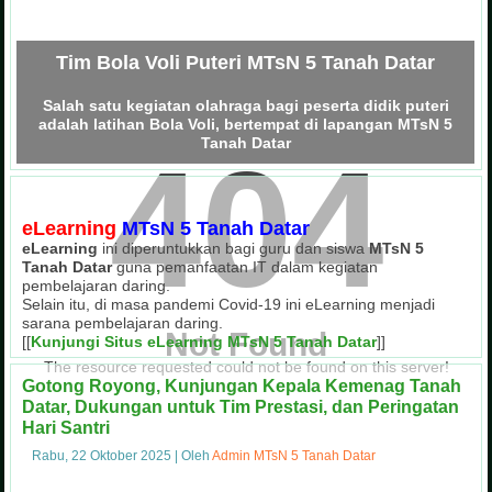
Tim Bola Voli Puteri MTsN 5 Tanah Datar
Salah satu kegiatan olahraga bagi peserta didik puteri
adalah latihan Bola Voli, bertempat di lapangan MTsN 5
Tanah Datar
404
eLearning
MTsN 5 Tanah Datar
eLearning
ini diperuntukkan bagi guru dan siswa
MTsN 5
Tanah Datar
guna pemanfaatan IT dalam kegiatan
pembelajaran daring.
Selain itu, di masa pandemi Covid-19 ini eLearning menjadi
sarana pembelajaran daring.
Not Found
[[
Kunjungi Situs eLearning MTsN 5 Tanah Datar
]]
The resource requested could not be found on this server!
Gotong Royong, Kunjungan Kepala Kemenag Tanah
Datar, Dukungan untuk Tim Prestasi, dan Peringatan
Hari Santri
Rabu, 22 Oktober 2025
|
Oleh
Admin MTsN 5 Tanah Datar
Pendaftaran Peserta Didik Baru (PPDB) Tah
PKKM MTsN 5 Tanah Datar oleh Kanwil
Pasukan Pengibar Bendera (Paskibra) 
Usaha Kesehatan Sekolah (UKS) MTs
Tanaman Obat Keluarga (Toga) MTsN
Kegiatan Muhadharah Siswa MTsN 
Team Drum Band MTsN 5 Tan
Perpustakaan MTsN 5 Tanah
Mushalla MTsN 5 Tanah D
Tim Sepakbola MTsN 5 Tanah Datar Jua
Penilaian Lomba Sekolah Sehat (LSS) 
Lomba Pionering Siswa MTsN 5 