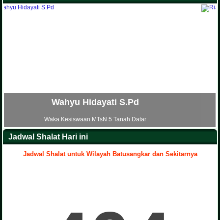
Ria Nofia S.H.I
Waka Sarana dan Prasarana MTsN 5 Tanah Datar
Jadwal Shalat Hari ini
Jadwal Shalat untuk Wilayah Batusangkar dan Sekitarnya
.
Yenni Artati S.Pd