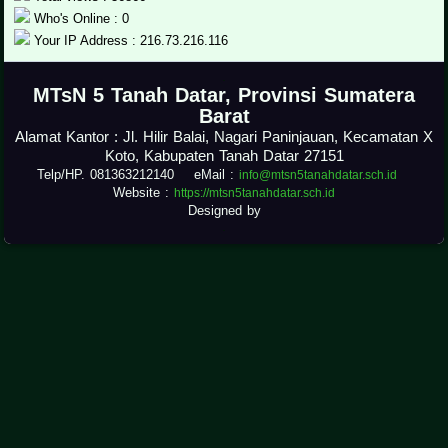
Who's Online : 0
Your IP Address : 216.73.216.116
.
MTsN 5 Tanah Datar, Provinsi Sumatera
Barat
Alamat Kantor : Jl. Hilir Balai, Nagari Paninjauan, Kecamatan X
Koto, Kabupaten Tanah Datar 27151
Telp/HP. 081363212140 eMail :
info@mtsn5tanahdatar.sch.id
Website :
https://mtsn5tanahdatar.sch.id
Designed by
.