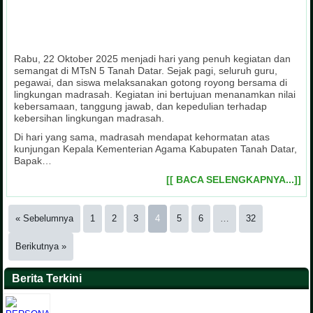
Usaha Kesehatan Sekolah (UKS) MTsN 5 Tanah Datar sebagai s
Kegiatan Penilaian Kinerja Kepala Madrasah (PKKM) MTsN 5 Ta
Team Drum Band siswa MTsN 5 Tanah Datar selalu tampil dal
Mushalla MTsN 5 Tanah Datar sebagai sentral kegiatan kea
Perpustakaan MTsN 5 Tanah Datar menyediakan berbagai b
Kegiatan Muhadharah siswa MTsN 5 Tanah Datar sebagai 
Pasukan Pengibar Bendera (Paskibra) MTsN 5 Tanah Datar 
Suasana kesibukan panitia saat menerima Pendaftaran P
Salah satu upaya pencegahan dan pengobatan terhadap 
Dalam Liga Madrasah tahun 2013, tim sepakbola MTsN 5 Ta
Lomba pionering siswa dalam kegiatan pramuka yang dila
Penilaian Lomba Sekolah Sehat (LSS) MTsN 5 Tanah Datar
minat dan bakat siswa seperti pidato, tahfizh, con
mendirikan green house tanaman obat k
peringan HUT RI, HAB Kemenag, Khatam 
bendera pada peringatan HUT RI t
tahfizh al-Qur'an, praktik shalat jen
Kanwil Sumatera Barat, pada tah
ilmu pengetahuan dan agama,
Pelajaran 2019-2020
siswa
Rabu, 22 Oktober 2025 menjadi hari yang penuh kegiatan dan
semangat di MTsN 5 Tanah Datar. Sejak pagi, seluruh guru,
pegawai, dan siswa melaksanakan gotong royong bersama di
lingkungan madrasah. Kegiatan ini bertujuan menanamkan nilai
kebersamaan, tanggung jawab, dan kepedulian terhadap
kebersihan lingkungan madrasah.
Di hari yang sama, madrasah mendapat kehormatan atas
kunjungan Kepala Kementerian Agama Kabupaten Tanah Datar,
Bapak…
[[ BACA SELENGKAPNYA...]]
« Sebelumnya
1
2
3
4
5
6
…
32
Berikutnya »
Berita Terkini