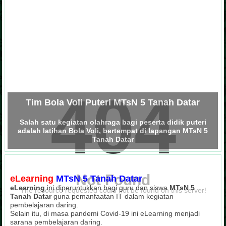
404
Tim Bola Voli Puteri MTsN 5 Tanah Datar
Salah satu kegiatan olahraga bagi peserta didik puteri
adalah latihan Bola Voli, bertempat di lapangan MTsN 5
Tanah Datar
Not Found
eLearning
MTsN 5 Tanah Datar
eLearning
ini diperuntukkan bagi guru dan siswa
MTsN 5
The resource requested could not be found on this server!
Tanah Datar
guna pemanfaatan IT dalam kegiatan
pembelajaran daring.
Selain itu, di masa pandemi Covid-19 ini eLearning menjadi
sarana pembelajaran daring.