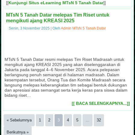
[[
Kunjungi Situs eLearning MTsN 5 Tanah Datar
]]
MTsN 5 Tanah Datar melepas Tim Riset untuk
mengikuti ajang KREASI 2025
Senin, 3 November 2025
|
Oleh
Admin MTsN 5 Tanah Datar
Pendaftaran Peserta Didik Baru (PPDB) Tah
PKKM MTsN 5 Tanah Datar oleh Kanwil
Pasukan Pengibar Bendera (Paskibra) 
Usaha Kesehatan Sekolah (UKS) MTs
Tanaman Obat Keluarga (Toga) MTsN
Kegiatan Muhadharah Siswa MTsN 
Team Drum Band MTsN 5 Tan
Perpustakaan MTsN 5 Tanah
Mushalla MTsN 5 Tanah D
Tim Sepakbola MTsN 5 Tanah Datar Jua
Penilaian Lomba Sekolah Sehat (LSS) 
Lomba Pionering Siswa MTsN 5 
Usaha Kesehatan Sekolah (UKS) MTsN 5 Tanah Datar sebagai s
Kegiatan Penilaian Kinerja Kepala Madrasah (PKKM) MTsN 5 Ta
Team Drum Band siswa MTsN 5 Tanah Datar selalu tampil dal
Mushalla MTsN 5 Tanah Datar sebagai sentral kegiatan kea
Perpustakaan MTsN 5 Tanah Datar menyediakan berbagai b
Kegiatan Muhadharah siswa MTsN 5 Tanah Datar sebagai 
Pasukan Pengibar Bendera (Paskibra) MTsN 5 Tanah Datar 
Suasana kesibukan panitia saat menerima Pendaftaran P
Salah satu upaya pencegahan dan pengobatan terhadap 
Dalam Liga Madrasah tahun 2013, tim sepakbola MTsN 5 Ta
Lomba pionering siswa dalam kegiatan pramuka yang dila
Penilaian Lomba Sekolah Sehat (LSS) MTsN 5 Tanah Datar
minat dan bakat siswa seperti pidato, tahfizh, con
mendirikan green house tanaman obat k
peringan HUT RI, HAB Kemenag, Khatam 
bendera pada peringatan HUT RI t
tahfizh al-Qur'an, praktik shalat jen
Kanwil Sumatera Barat, pada tah
ilmu pengetahuan dan agama,
Pelajaran 2019-2020
siswa
MTsN 5 Tanah Datar resmi melepas Tim Riset Madrasah untuk
mengikuti ajang KREASI 2025 yang akan diselenggarakan di
Jakarta pada tanggal 4–6 November 2025. Acara pelepasan
berlangsung penuh semangat di halaman madrasah. Dalam
kesempatan tersebut, Orang Tua dan Komite Madrasah secara
langsung melepas keberangkatan tim sebagai bentuk dukungan
dan apresiasi atas semangat serta kerja keras para siswa dalam
bidang riset…
[[ BACA SELENGKAPNYA...]]
« Sebelumnya
1
2
3
4
5
…
32
Berikutnya »