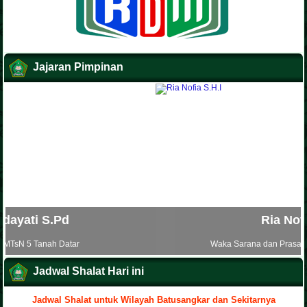
Jajaran Pimpinan
Ria Nofia S.H.I
Waka Sarana dan Prasarana MTsN 5 Tanah Datar
Jadwal Shalat Hari ini
Jadwal Shalat untuk Wilayah Batusangkar dan Sekitarnya