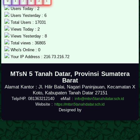
0
1
7
0
3
1
Users Today : 2
Users Yesterday : 6
Total Users : 17031
Views Today : 2
Views Yesterday : 8
Total views : 36865
Who's Online : 0
Your IP Address : 216.73.216.72
.
MTsN 5 Tanah Datar, Provinsi Sumatera
Barat
Alamat Kantor : Jl. Hilir Balai, Nagari Paninjauan, Kecamatan X
Koto, Kabupaten Tanah Datar 27151
Telp/HP. 081363212140 eMail :
info@mtsn5tanahdatar.sch.id
Website :
https://mtsn5tanahdatar.sch.id
Designed by
.