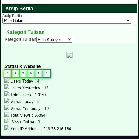
Arsip Berita
Arsip Berita
Kategori Tulisan
Kategori Tulisan
Statistik Website
0
1
7
0
5
0
Users Today : 4
Users Yesterday : 12
Total Users : 17050
Views Today : 5
Views Yesterday : 19
Total views : 36894
Who's Online : 0
Your IP Address : 216.73.216.184