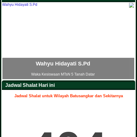
Ria Nofia S.H.I
Waka Sarana dan Prasarana MTsN 5 Tanah Datar
Jadwal Shalat Hari ini
Jadwal Shalat untuk Wilayah Batusangkar dan Sekitarnya
.
Yenni Artati S.Pd