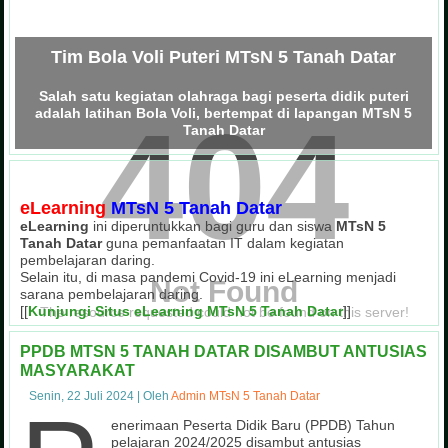
Tim Bola Voli Puteri MTsN 5 Tanah Datar
Salah satu kegiatan olahraga bagi peserta didik puteri
404
adalah latihan Bola Voli, bertempat di lapangan MTsN 5
Tanah Datar
eLearning
MTsN 5 Tanah Datar
eLearning
ini diperuntukkan bagi guru dan siswa
MTsN 5
Tanah Datar
guna pemanfaatan IT dalam kegiatan
pembelajaran daring.
Selain itu, di masa pandemi Covid-19 ini eLearning menjadi
Not Found
sarana pembelajaran daring.
[[
Kunjungi Situs eLearning MTsN 5 Tanah Datar
]]
The resource requested could not be found on this server!
PPDB MTSN 5 TANAH DATAR DISAMBUT ANTUSIAS
MASYARAKAT
Senin, 22 Juli 2024
|
Oleh
Admin MTsN 5 Tanah Datar
Pendaftaran Peserta Didik Baru (PPDB) Tah
PKKM MTsN 5 Tanah Datar oleh Kanwil
Pasukan Pengibar Bendera (Paskibra) 
Usaha Kesehatan Sekolah (UKS) MTs
Tanaman Obat Keluarga (Toga) MTsN
Kegiatan Muhadharah Siswa MTsN 
Team Drum Band MTsN 5 Tan
Perpustakaan MTsN 5 Tanah
Mushalla MTsN 5 Tanah D
enerimaan Peserta Didik Baru (PPDB) Tahun
Tim Sepakbola MTsN 5 Tanah Datar Jua
Penilaian Lomba Sekolah Sehat (LSS) 
Lomba Pionering Siswa MTsN 5 
pelajaran 2024/2025 disambut antusias