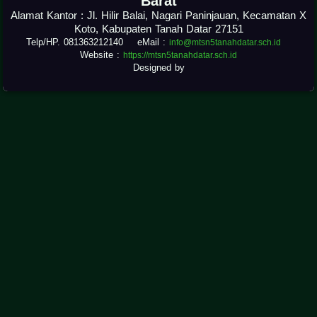
Barat
Alamat Kantor : Jl. Hilir Balai, Nagari Paninjauan, Kecamatan X
Koto, Kabupaten Tanah Datar 27151
Telp/HP. 081363212140 eMail :
info@mtsn5tanahdatar.sch.id
Website :
https://mtsn5tanahdatar.sch.id
Designed by
.