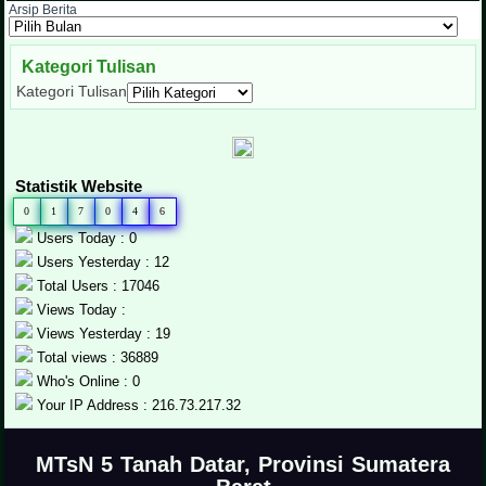
Arsip Berita
Kategori Tulisan
Kategori Tulisan
Statistik Website
0
1
7
0
4
6
Users Today : 0
Users Yesterday : 12
Total Users : 17046
Views Today :
Views Yesterday : 19
Total views : 36889
Who's Online : 0
Your IP Address : 216.73.217.32
.
MTsN 5 Tanah Datar, Provinsi Sumatera