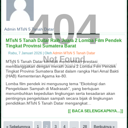
404
Admin MTsN 5 Tanah Datar
MTsN 5 Tanah Datar Raih Juara 2 Lomba Film Pendek
Tingkat Provinsi Sumatera Barat
Rabu, 7 Januari 2026
|
Oleh
Admin MTsN 5 Tanah Datar
Not Found
MTsN 5 Tanah Datar kembali menorehkan prestasi
The resource requested could not be found on this server!
membanggakan dengan meraih Juara 2 Lomba Film Pendek
Tingkat Provinsi Sumatera Barat dalam rangka Hari Amal Bakti
(HAB) Kementerian Agama ke-80.
Lomba film pendek ini mengusung tema “Ekotologi dan
Pengelolaan Sampah di Madrasah”, yang bertujuan
menumbuhkan kepedulian lingkungan serta kesadaran akan
pentingnya pengelolaan sampah secara bijak di lingkungan
pendidikan.MTsN 5 Tanah Datar mengangkat…
[[ BACA SELENGKAPNYA...]]
« Sebelumnya
1
2
3
4
…
28
Berikutnya »