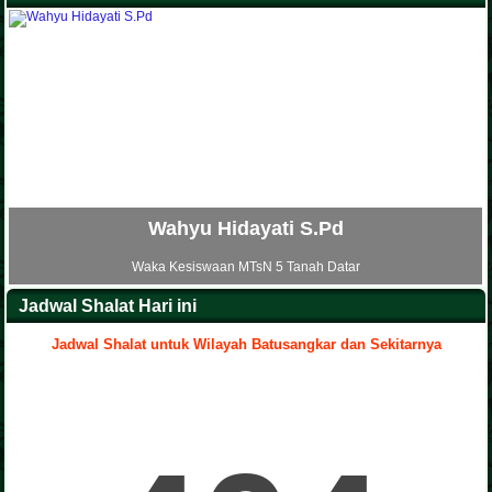
ti S.Pd
Ria Nofia S.H
 Tanah Datar
Waka Sarana dan Prasarana MTsN
Jadwal Shalat Hari ini
Jadwal Shalat untuk Wilayah Batusangkar dan Sekitarnya
.
Yenni Artati S.Pd