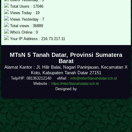
Total Users : 17046
Views Today : 19
Views Yesterday : 7
Total views : 36889
Who's Online : 0
Your IP Address : 216.73.217.11
.
MTsN 5 Tanah Datar, Provinsi Sumatera
Barat
Alamat Kantor : Jl. Hilir Balai, Nagari Paninjauan, Kecamatan X
Koto, Kabupaten Tanah Datar 27151
Telp/HP. 081363212140 eMail :
info@mtsn5tanahdatar.sch.id
Website :
https://mtsn5tanahdatar.sch.id
Designed by
.