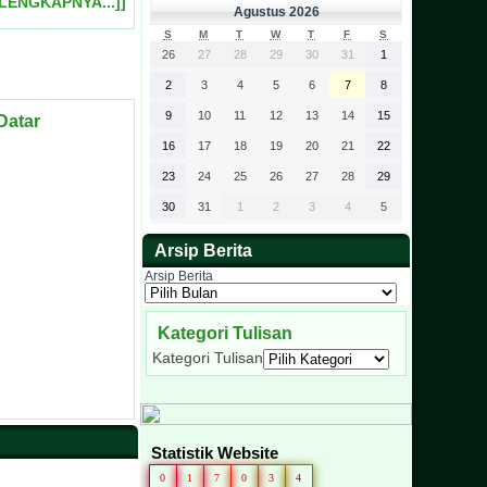
ELENGKAPNYA...]]
Agustus 2026
S
M
T
W
T
F
S
26
27
28
29
30
31
1
2
3
4
5
6
7
8
9
10
11
12
13
14
15
Datar
16
17
18
19
20
21
22
23
24
25
26
27
28
29
30
31
1
2
3
4
5
Arsip Berita
Arsip Berita
Kategori Tulisan
Kategori Tulisan
Statistik Website
0
1
7
0
3
4