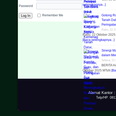
selengkapnya...]
Password
Remember Me
Gotong R
Tanah Dat
Peringatan
Rabu, 22 O
Rabu, 22 Oktober 2025 
[Baca selengkapnya...]
Sinergi M
dalam Men
Selasa, 21
BERITA H
Oktober 2025 MTsN
[Ba
Alamat Kantor :
Telp/HP. 08