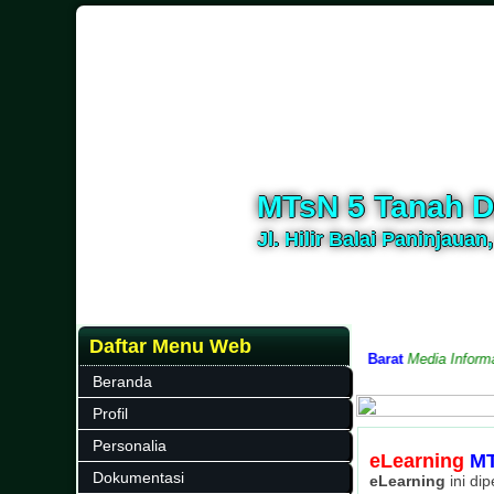
MTsN 5 Tanah D
Jl. Hilir Balai Paninjauan
Daftar Menu Web
Datar, Kabupaten Tanah Datar, Provinsi Sumatera Barat
Media Informasi 
Beranda
Profil
Personalia
eLearning
MT
Dokumentasi
eLearning
ini di