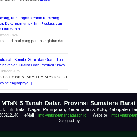
oyong, Kunjungan Kepala Kemenag
ar, Dukungan untuk Tim Prestasi, dan
 Hari Santri
ktober 2025
menjadi hari yang penuh kegiatan dan
adrasah, Komite, Guru, dan Orang Tua
ingkatkan Kualitas dan Prestasi Siswa
 Oktober 2025
ARIAN MTsN 5 TANAH DATARSelasa, 21
ca selengkapnya...]
.
MTsN 5 Tanah Datar, Provinsi Sumatera Barat
 Jl. Hilir Balai, Nagari Paninjauan, Kecamatan X Koto, Kabupaten T
1363212140 eMail :
Website :
info@mtsn5tanahdatar.sch.id
https://mtsn5ta
Designed by
.