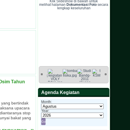
Klik Slideshow di bawah untuk
melihat halaman
Dokumentasi Foto
secara
lengkap keseluruhan
 Osim Tahun
Agenda Kegiatan
Month:
 yang bertindak
laksana upacara
Year:
diantaranya stop
unyai bakat yang