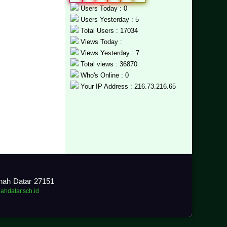
Users Today : 0
Users Yesterday : 5
Total Users : 17034
Views Today :
Views Yesterday : 7
Total views : 36870
Who's Online : 0
Your IP Address : 216.73.216.65
anah Datar 27151
nahdatar.sch.id