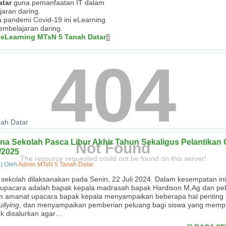
atar
guna pemanfaatan IT dalam
jaran daring.
sa pandemi Covid-19 ini eLearning
embelajaran daring.
 eLearning MTsN 5 Tanah Datar
]]
404
ah Datar
na Sekolah Pasca Libur Akhir Tahun Sekaligus Pelantikan
Not Found
/2025
The resource requested could not be found on this server!
|
Oleh
Admin MTsN 5 Tanah Datar
sekolah dilaksanakan pada Senin, 22 Juli 2024. Dalam kesempatan ini
upacara adalah bapak kepala madrasah bapak Hardison M,Ag dan pe
m amanat upacara bapak kepala menyampaikan beberapa hal penting 
ullying
, dan menyampaikan pemberian peluang bagi siswa yang memp
uk disalurkan agar…