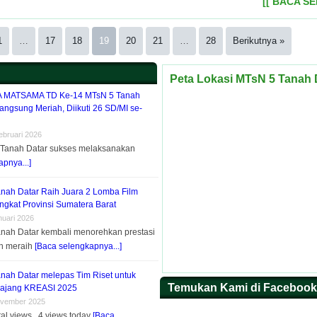
[[ BACA S
1
…
17
18
19
20
21
…
28
Berikutnya »
Peta Lokasi MTsN 5 Tanah 
MATSAMA TD Ke-14 MTsN 5 Tanah
angsung Meriah, Diikuti 26 SD/MI se-
ebruari 2026
 Tanah Datar sukses melaksanakan
pnya...]
nah Datar Raih Juara 2 Lomba Film
ngkat Provinsi Sumatera Barat
nuari 2026
nah Datar kembali menorehkan prestasi
n meraih
[Baca selengkapnya...]
nah Datar melepas Tim Riset untuk
Temukan Kami di Facebook
 ajang KREASI 2025
ovember 2025
tal views, 4 views today
[Baca