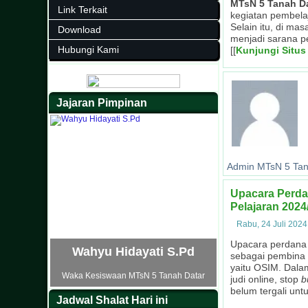
MTsN 5 Tanah D
Link Terkait
kegiatan pembela
Selain itu, di ma
Download
menjadi sarana p
Hubungi Kami
[[
Kunjungi Situs
Jajaran Pimpinan
Admin MTsN 5 Tan
Upacara Perda
Pelajaran 2024
Rabu, 24 Juli 2024
Upacara perdana 
Wahyu Hidayati S.Pd
sebagai pembina 
yaitu OSIM. Dala
Waka Kesiswaan MTsN 5 Tanah Datar
judi online, stop
b
belum tergali unt
Jadwal Shalat Hari ini