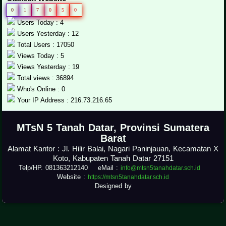
0
1
7
0
5
0
Users Today : 4
Users Yesterday : 12
Total Users : 17050
Views Today : 5
Views Yesterday : 19
Total views : 36894
Who's Online : 0
Your IP Address : 216.73.216.65
.
MTsN 5 Tanah Datar, Provinsi Sumatera
Barat
Alamat Kantor : Jl. Hilir Balai, Nagari Paninjauan, Kecamatan X
Koto, Kabupaten Tanah Datar 27151
Telp/HP. 081363212140 eMail :
info@mtsn5tanahdatar.sch.id
Website :
https://mtsn5tanahdatar.sch.id
Designed by
.