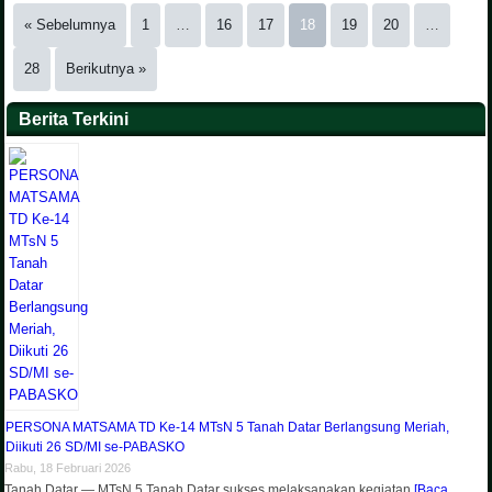
« Sebelumnya
1
…
16
17
18
19
20
…
28
Berikutnya »
Berita Terkini
PERSONA MATSAMA TD Ke-14 MTsN 5 Tanah Datar Berlangsung Meriah,
Diikuti 26 SD/MI se-PABASKO
Rabu, 18 Februari 2026
Tanah Datar — MTsN 5 Tanah Datar sukses melaksanakan kegiatan
[Baca