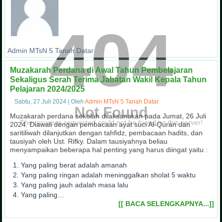
404
Admin MTsN 5 Tanah Datar
Muzakarah Perdana di Awal Tahun Pembelajaran
Sekaligus Serah Terima Jabatan Wakil Kepala Tahun
Pelajaran 2024/2025
Sabtu, 27 Juli 2024
|
Oleh
Admin MTsN 5 Tanah Datar
Not Found
Muzakarah perdana sekolah dilaksanakan pada Jumat, 26 Juli
The resource requested could not be found on this server!
2024. Diawali dengan pembacaan ayat suci Al-Quran dan
saritiliwah dilanjutkan dengan tahfidz, pembacaan hadits, dan
tausiyah oleh Ust. Rifky. Dalam tausiyahnya beliau
menyampaikan beberapa hal penting yang harus diingat yaitu :
Yang paling berat adalah amanah
Yang paling ringan adalah meninggalkan sholat 5 waktu
Yang paling jauh adalah masa lalu
Yang paling…
[[ BACA SELENGKAPNYA...]]