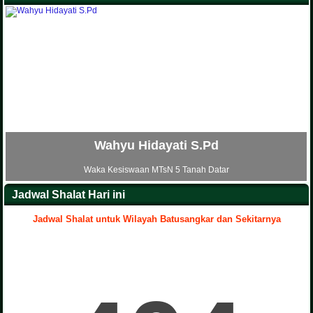
dayati S.Pd
Ria Nofi
 MTsN 5 Tanah Datar
Waka Sarana dan Prasar
Jadwal Shalat Hari ini
Jadwal Shalat untuk Wilayah Batusangkar dan Sekitarnya
.
Yenni Artati S.Pd