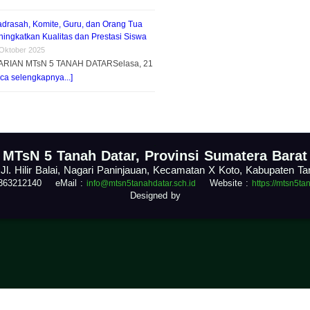
adrasah, Komite, Guru, dan Orang Tua
ingkatkan Kualitas dan Prestasi Siswa
 Oktober 2025
ARIAN MTsN 5 TANAH DATARSelasa, 21
ca selengkapnya...]
.
MTsN 5 Tanah Datar, Provinsi Sumatera Barat
 Jl. Hilir Balai, Nagari Paninjauan, Kecamatan X Koto, Kabupaten T
1363212140 eMail :
Website :
info@mtsn5tanahdatar.sch.id
https://mtsn5ta
Designed by
.