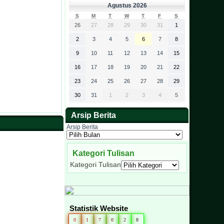
Agustus 2026
S
M
T
W
T
F
S
26
27
28
29
30
31
1
2
3
4
5
6
7
8
9
10
11
12
13
14
15
16
17
18
19
20
21
22
23
24
25
26
27
28
29
30
31
1
2
3
4
5
Arsip Berita
Arsip Berita
Kategori Tulisan
Kategori Tulisan
Statistik Website
0
1
7
0
2
8