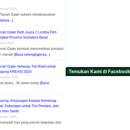
ebruari 2026
 Tanah Datar sukses melaksanakan
pnya...]
nah Datar Raih Juara 2 Lomba Film
ngkat Provinsi Sumatera Barat
nuari 2026
nah Datar kembali menorehkan prestasi
n meraih
[Baca selengkapnya...]
nah Datar melepas Tim Riset untuk
Temukan Kami di Facebook
 ajang KREASI 2025
ovember 2025
tal views, 38 views today
[Baca
oyong, Kunjungan Kepala Kemenag
ar, Dukungan untuk Tim Prestasi, dan
 Hari Santri
ktober 2025
menjadi hari yang penuh kegiatan dan