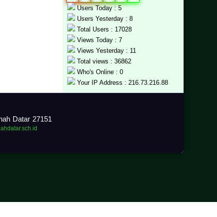
Users Today : 5
Users Yesterday : 8
Total Users : 17028
Views Today : 7
Views Yesterday : 11
Total views : 36862
Who's Online : 0
Your IP Address : 216.73.216.88
anah Datar 27151
nahdatar.sch.id