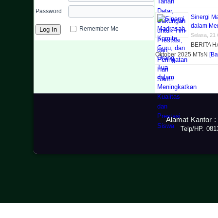
Password
Sinergi M
dalam Men
Remember Me
Selasa, 21
BERITA H
Oktober 2025 MTsN
[Ba
Alamat Kantor :
Telp/HP. 08