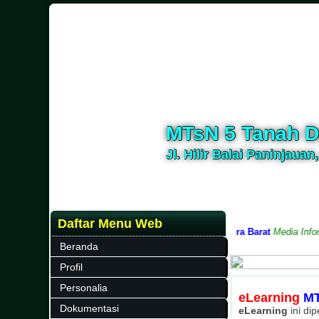
MTsN 5 Tanah D
Jl. Hilir Balai Paninjauan
Daftar Menu Web
h Datar, Kabupaten Tanah Datar, Provinsi Sumatera Barat
Media Informas
Beranda
Profil
Personalia
eLearning
MT
Dokumentasi
eLearning
ini di