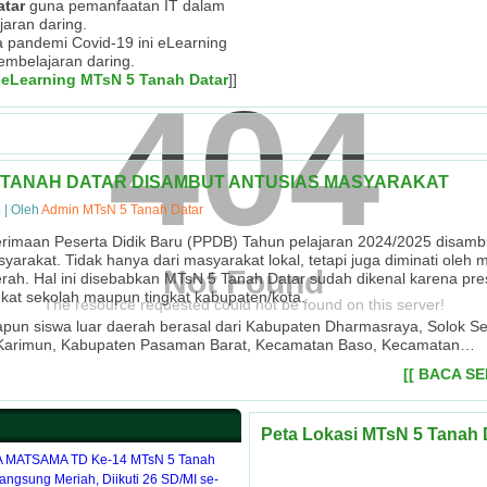
atar
guna pemanfaatan IT dalam
jaran daring.
sa pandemi Covid-19 ini eLearning
embelajaran daring.
 eLearning MTsN 5 Tanah Datar
]]
404
 TANAH DATAR DISAMBUT ANTUSIAS MASYARAKAT
4
|
Oleh
Admin MTsN 5 Tanah Datar
rimaan Peserta Didik Baru (PPDB) Tahun pelajaran 2024/2025 disambu
yarakat. Tidak hanya dari masyarakat lokal, tetapi juga diminati oleh 
Not Found
rah. Hal ini disebabkan MTsN 5 Tanah Datar sudah dikenal karena pre
gkat sekolah maupun tingkat kabupaten/kota.
The resource requested could not be found on this server!
pun siswa luar daerah berasal dari Kabupaten Dharmasraya, Solok Se
 Karimun, Kabupaten Pasaman Barat, Kecamatan Baso, Kecamatan…
[[ BACA S
Peta Lokasi MTsN 5 Tanah 
MATSAMA TD Ke-14 MTsN 5 Tanah
angsung Meriah, Diikuti 26 SD/MI se-