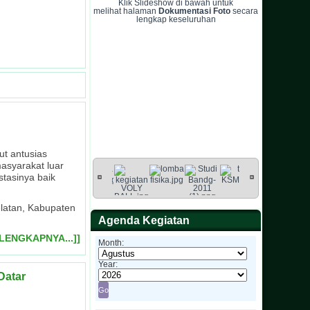
Klik Slideshow di bawah untuk
melihat halaman
Dokumentasi Foto
secara
lengkap keseluruhan
t antusias
masyarakat luar
stasinya baik
latan, Kabupaten
Agenda Kegiatan
ELENGKAPNYA...]]
Month:
Year:
Datar