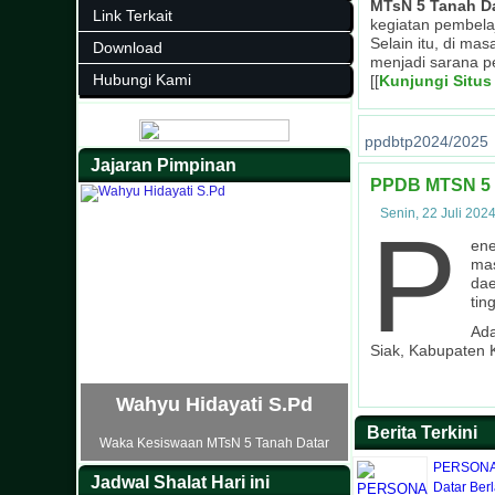
MTsN 5 Tanah D
Link Terkait
kegiatan pembela
Selain itu, di ma
Download
menjadi sarana p
Hubungi Kami
[[
Kunjungi Situs
ppdbtp2024/2025
Jajaran Pimpinan
PPDB MTSN 5
Senin, 22 Juli 202
P
ene
mas
dae
tin
Ada
Siak, Kabupaten
Wahyu Hidayati S.Pd
Berita Terkini
Waka Kesiswaan MTsN 5 Tanah Datar
PERSONA 
Jadwal Shalat Hari ini
Datar Berl