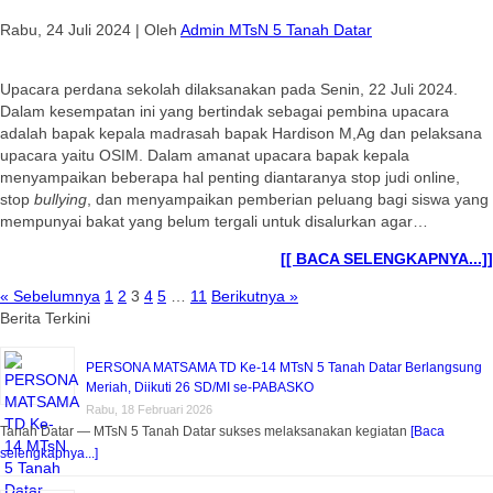
Rabu, 24 Juli 2024
|
Oleh
Admin MTsN 5 Tanah Datar
Upacara perdana sekolah dilaksanakan pada Senin, 22 Juli 2024.
Dalam kesempatan ini yang bertindak sebagai pembina upacara
adalah bapak kepala madrasah bapak Hardison M,Ag dan pelaksana
upacara yaitu OSIM. Dalam amanat upacara bapak kepala
menyampaikan beberapa hal penting diantaranya stop judi online,
stop
bullying
, dan menyampaikan pemberian peluang bagi siswa yang
mempunyai bakat yang belum tergali untuk disalurkan agar…
[[ BACA SELENGKAPNYA...]]
« Sebelumnya
1
2
3
4
5
…
11
Berikutnya »
Berita Terkini
PERSONA MATSAMA TD Ke-14 MTsN 5 Tanah Datar Berlangsung
Meriah, Diikuti 26 SD/MI se-PABASKO
Rabu, 18 Februari 2026
Tanah Datar — MTsN 5 Tanah Datar sukses melaksanakan kegiatan
[Baca
selengkapnya...]