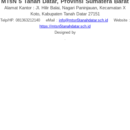
MTsN 5 Tanah Datar, Provinsi Sumatera Barat
Alamat Kantor : Jl. Hilir Balai, Nagari Paninjauan, Kecamatan X
Koto, Kabupaten Tanah Datar 27151
Telp/HP. 081363212140 eMail :
info@mtsn5tanahdatar.sch.id
Website :
https://mtsn5tanahdatar.sch.id
Designed by
.