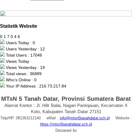
Statistik Website
0
1
7
0
4
6
Users Today : 0
Users Yesterday : 12
Total Users : 17046
Views Today :
Views Yesterday : 19
Total views : 36889
Who's Online : 0
Your IP Address : 216.73.217.84
.
MTsN 5 Tanah Datar, Provinsi Sumatera Barat
Alamat Kantor : Jl. Hilir Balai, Nagari Paninjauan, Kecamatan X
Koto, Kabupaten Tanah Datar 27151
Telp/HP. 081363212140 eMail :
info@mtsn5tanahdatar.sch.id
Website :
https://mtsn5tanahdatar.sch.id
Designed by