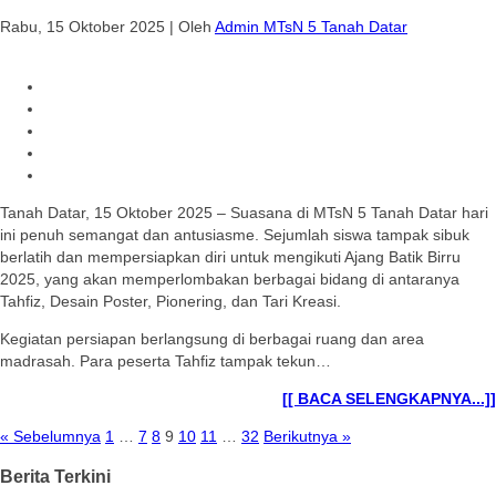
Rabu, 15 Oktober 2025
|
Oleh
Admin MTsN 5 Tanah Datar
Tanah Datar, 15 Oktober 2025 – Suasana di MTsN 5 Tanah Datar hari
ini penuh semangat dan antusiasme. Sejumlah siswa tampak sibuk
berlatih dan mempersiapkan diri untuk mengikuti Ajang Batik Birru
2025, yang akan memperlombakan berbagai bidang di antaranya
Tahfiz, Desain Poster, Pionering, dan Tari Kreasi.
Kegiatan persiapan berlangsung di berbagai ruang dan area
madrasah. Para peserta Tahfiz tampak tekun…
[[ BACA SELENGKAPNYA...]]
« Sebelumnya
1
…
7
8
9
10
11
…
32
Berikutnya »
Berita Terkini