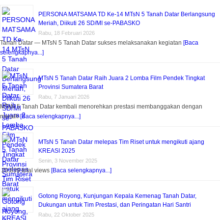
PERSONA MATSAMA TD Ke-14 MTsN 5 Tanah Datar Berlangsung
Meriah, Diikuti 26 SD/MI se-PABASKO
Rabu, 18 Februari 2026
Tanah Datar — MTsN 5 Tanah Datar sukses melaksanakan kegiatan
[Baca
selengkapnya...]
MTsN 5 Tanah Datar Raih Juara 2 Lomba Film Pendek Tingkat
Provinsi Sumatera Barat
Rabu, 7 Januari 2026
MTsN 5 Tanah Datar kembali menorehkan prestasi membanggakan dengan
meraih
[Baca selengkapnya...]
MTsN 5 Tanah Datar melepas Tim Riset untuk mengikuti ajang
KREASI 2025
Senin, 3 November 2025
20,839 total views
[Baca selengkapnya...]
Gotong Royong, Kunjungan Kepala Kemenag Tanah Datar,
Dukungan untuk Tim Prestasi, dan Peringatan Hari Santri
Rabu, 22 Oktober 2025