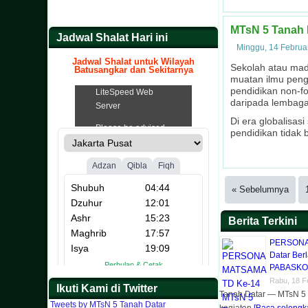
MTsN 5 Tanah 
Jadwal Shalat Hari ini
Minggu, 14 Februa
Jadwal Shalat untuk Wilayah
Sekolah atau mad
Batusangkar dan Sekitarnya
muatan ilmu peng
.
pendidikan non-fo
daripada lembaga
Di era globalisas
pendidikan tidak
« Sebelumnya
Berita Terkini
PERSONA 
Datar Berl
PABASKO
Rabu, 18 F
Ikuti Kami di Twitter
Tanah Datar — MTsN 5
Tweets by MTsN 5 Tanah Datar