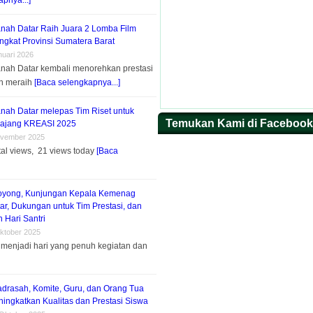
pnya...]
nah Datar Raih Juara 2 Lomba Film
ngkat Provinsi Sumatera Barat
nuari 2026
nah Datar kembali menorehkan prestasi
n meraih
[Baca selengkapnya...]
nah Datar melepas Tim Riset untuk
Temukan Kami di Facebook
 ajang KREASI 2025
ovember 2025
tal views, 21 views today
[Baca
oyong, Kunjungan Kepala Kemenag
ar, Dukungan untuk Tim Prestasi, dan
 Hari Santri
ktober 2025
menjadi hari yang penuh kegiatan dan
adrasah, Komite, Guru, dan Orang Tua
ingkatkan Kualitas dan Prestasi Siswa