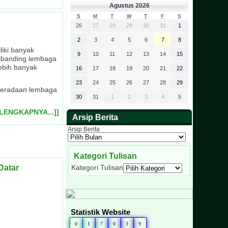
Agustus 2026
S
M
T
W
T
F
S
26
27
28
29
30
31
1
2
3
4
5
6
7
8
iki banyak
9
10
11
12
13
14
15
dibanding lembaga
lebih banyak
16
17
18
19
20
21
22
23
24
25
26
27
28
29
keberadaan lembaga
30
31
1
2
3
4
5
ELENGKAPNYA...]]
Arsip Berita
Arsip Berita
Kategori Tulisan
Datar
Kategori Tulisan
Statistik Website
0
1
7
0
3
9