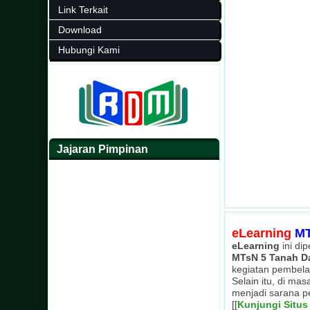
Link Terkait
Download
Hubungi Kami
Jajaran Pimpinan
eLearning
MT
eLearning
ini di
MTsN 5 Tanah D
kegiatan pembela
Selain itu, di ma
menjadi sarana p
[[
Kunjungi Situs