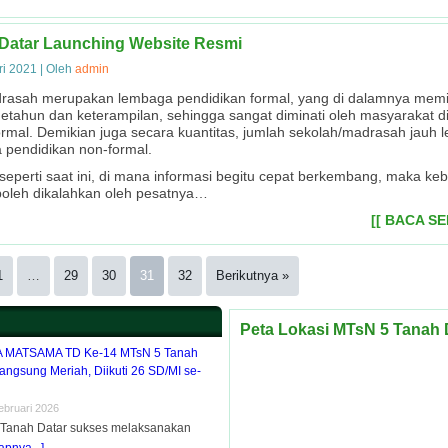
Datar Launching Website Resmi
ri 2021
|
Oleh
admin
rasah merupakan lembaga pendidikan formal, yang di dalamnya memil
etahun dan keterampilan, sehingga sangat diminati oleh masyarakat 
rmal. Demikian juga secara kuantitas, jumlah sekolah/madrasah jauh 
 pendidikan non-formal.
i seperti saat ini, di mana informasi begitu cepat berkembang, maka 
 boleh dikalahkan oleh pesatnya…
[[ BACA S
1
…
29
30
31
32
Berikutnya »
Peta Lokasi MTsN 5 Tanah 
MATSAMA TD Ke-14 MTsN 5 Tanah
angsung Meriah, Diikuti 26 SD/MI se-
ebruari 2026
 Tanah Datar sukses melaksanakan