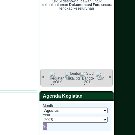
Klik Slideshow di bawah untuk
melihat halaman
Dokumentasi Foto
secara
lengkap keseluruhan
Agenda Kegiatan
Month:
Year: