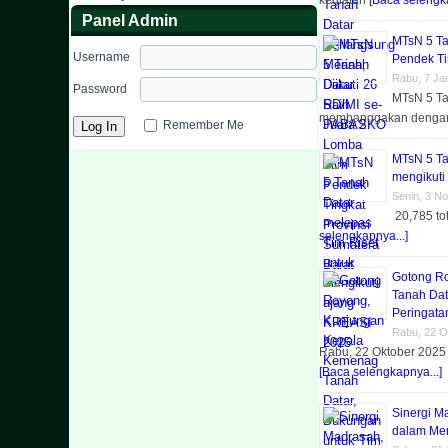
kegiatan
[Baca selengka
Panel Admin
MTsN 5 Ta
Username
Pendek Ti
Rabu, 7 Ja
Password
MTsN 5 Ta
membanggakan denga
Remember Me
MTsN 5 Ta
mengikuti
Senin, 3 N
20,785 to
selengkapnya...]
Gotong R
Tanah Dat
Peringatan
Rabu, 22 O
Rabu, 22 Oktober 2025 
[Baca selengkapnya...]
Sinergi M
dalam Men