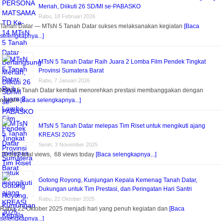
Meriah, Diikuti 26 SD/MI se-PABASKO
Rabu, 18 Februari 2026
Tanah Datar — MTsN 5 Tanah Datar sukses melaksanakan kegiatan
[Baca
selengkapnya...]
MTsN 5 Tanah Datar Raih Juara 2 Lomba Film Pendek Tingkat
Provinsi Sumatera Barat
Rabu, 7 Januari 2026
MTsN 5 Tanah Datar kembali menorehkan prestasi membanggakan dengan
meraih
[Baca selengkapnya...]
MTsN 5 Tanah Datar melepas Tim Riset untuk mengikuti ajang
KREASI 2025
Senin, 3 November 2025
20,832 total views, 68 views today
[Baca selengkapnya...]
Gotong Royong, Kunjungan Kepala Kemenag Tanah Datar,
Dukungan untuk Tim Prestasi, dan Peringatan Hari Santri
Rabu, 22 Oktober 2025
Rabu, 22 Oktober 2025 menjadi hari yang penuh kegiatan dan
[Baca
selengkapnya...]