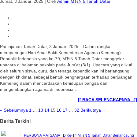
Jumat, 3 Januari 2025
|
Oleh
Admin MTsN 5 Tanah Datar
Paninjauan-Tanah Datar, 3 Januari 2025 – Dalam rangka
memperingati Hari Amal Bakti Kementerian Agama (Kemenag)
Republik Indonesia yang ke-79, MTsN 5 Tanah Datar menggelar
upacara di halaman sekolah pada Jum’at (3/1). Upacara yang diikuti
oleh seluruh siswa, guru, dan tenaga kependidikan ini berlangsung
dengan khidmat, sebagai bentuk penghargaan terhadap perjuangan
Kemenag dalam mencerdaskan kehidupan bangsa dan
mengembangkan agama di Indonesia.…
[[ BACA SELENGKAPNYA...]]
« Sebelumnya
1
…
13
14
15
16
17
…
32
Berikutnya »
Berita Terkini
PERSONA MATSAMA TD Ke-14 MTsN 5 Tanah Datar Berlangsung