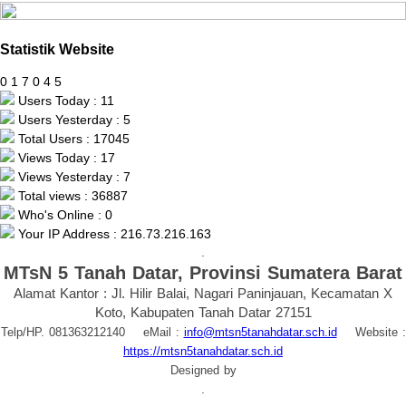
Statistik Website
0
1
7
0
4
5
Users Today : 11
Users Yesterday : 5
Total Users : 17045
Views Today : 17
Views Yesterday : 7
Total views : 36887
Who's Online : 0
Your IP Address : 216.73.216.163
.
MTsN 5 Tanah Datar, Provinsi Sumatera Barat
Alamat Kantor : Jl. Hilir Balai, Nagari Paninjauan, Kecamatan X
Koto, Kabupaten Tanah Datar 27151
Telp/HP. 081363212140 eMail :
info@mtsn5tanahdatar.sch.id
Website :
https://mtsn5tanahdatar.sch.id
Designed by
.