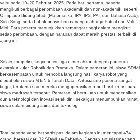
yaitu pada 19–20 Februari 2025. Pada hari pertama, peserta
mengikuti berbagai perlombaan akademik dan non-akademik, seperti
Olimpiade Bidang Studi (Matematika, IPA, IPS, PAI, dan Bahasa Arab),
Solo Song, serta babak penyisihan cabang olahraga Futsal dan Voli
Mini. Para peserta menunjukkan semangat tinggi dalam mengikuti
setiap perlombaan, dengan harapan dapat meraih prestasi terbaik di
ajang ini.
Selain kompetisi, kegiatan ini juga dimeriahkan dengan pameran
ekstrakurikuler Robotik dan Pramuka. Dalam pameran ini, siswa SD/MI
berkesempatan untuk mencoba langsung hasil karya robot yang
dibuat oleh siswa MTsN 5 Tanah Datar. Antusiasme peserta sangat
tinggi, terutama saat mereka mengoperasikan robot hasil kreasi para
siswa madrasah tersebut. Pameran ini bertujuan untuk mengenalkan
dunia teknologi dan inovasi sejak dini, sekaligus menumbuhkan minat
siswa dalam bidang sains dan teknologi.
Total peserta yang berpartisipasi dalam kegiatan ini mencapai 474
orang, berasal dari 32 SD/MI se-Pabasko. Dengan antusiasme yang