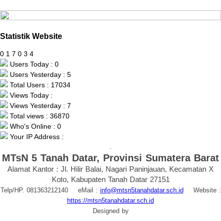
Statistik Website
0
1
7
0
3
4
Users Today : 0
Users Yesterday : 5
Total Users : 17034
Views Today :
Views Yesterday : 7
Total views : 36870
Who's Online : 0
Your IP Address :
.
MTsN 5 Tanah Datar, Provinsi Sumatera Barat
Alamat Kantor : Jl. Hilir Balai, Nagari Paninjauan, Kecamatan X
Koto, Kabupaten Tanah Datar 27151
Telp/HP. 081363212140 eMail :
info@mtsn5tanahdatar.sch.id
Website :
https://mtsn5tanahdatar.sch.id
Designed by