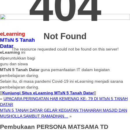
404
eLearning
Not Found
MTsN 5 Tanah
Datar
The resource requested could not be found on this server!
eLearning
ini
diperuntukkan bagi
guru dan siswa
MTsN 5 Tanah Datar
guna pemanfaatan IT dalam kegiatan
pembelajaran daring.
Selain itu, di masa pandemi Covid-19 ini eLearning menjadi sarana
pembelajaran daring.
[[
Kunjungi Situs eLearning MTsN 5 Tanah Datar
]]
«
UPACARA PERINGATAN HAB KEMENAG KE- 79 DI MTsN 5 TANAH
DATAR
MTsN 5 TANAH DATAR GELAR KEGIATAN THAHARAH MASJID DAN
MUSHOLLA SAMBUT RAMADHAN…
»
Pembukaan PERSONA MATSAMA TD