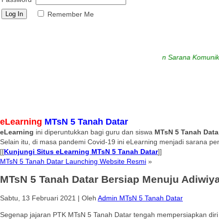
Remember Me
ovinsi Sumatera Barat
Media Informasi dan Sarana Komunikasi Anta
eLearning
MTsN 5 Tanah Datar
eLearning
ini diperuntukkan bagi guru dan siswa
MTsN 5 Tanah Data
Selain itu, di masa pandemi Covid-19 ini eLearning menjadi sarana pe
[[
Kunjungi Situs eLearning MTsN 5 Tanah Datar
]]
MTsN 5 Tanah Datar Launching Website Resmi
»
MTsN 5 Tanah Datar Bersiap Menuju Adiwiya
Sabtu, 13 Februari 2021
|
Oleh
Admin MTsN 5 Tanah Datar
Segenap jajaran PTK MTsN 5 Tanah Datar tengah mempersiapkan diri u