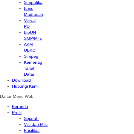
Simpatika
Emis
Madrasah
Verval
PD
BioUN
SMP/MTs
AKM
UBKD
Simpeg
Kemenag
Tanah
Datar
Download
Hubungi Kami
Daftar Menu Web
Beranda
Profil
Sejarah
Visi dan Misi
Fasilitas