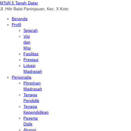
MTsN 5 Tanah Datar
Jl. Hilir Balai Paninjauan, Kec. X Koto
Beranda
Profil
Sejarah
Visi
dan
Misi
Fasilitas
Prestasi
Lokasi
Madrasah
Personalia
Pimpinan
Madrasah
Tenaga
Pendidik
Tenaga
Kependidikan
Peserta
Didik
Alumni