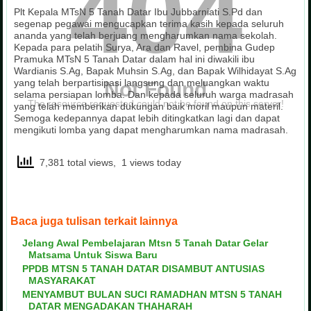
404
Plt Kepala MTsN 5 Tanah Datar Ibu Jubbarniati S.Pd dan
segenap pegawai mengucapkan terima kasih kepada seluruh
ananda yang telah berjuang mengharumkan nama sekolah.
Kepada para pelatih Surya, Ara dan Ravel, pembina Gudep
Pramuka MTsN 5 Tanah Datar dalam hal ini diwakili ibu
Wardianis S.Ag, Bapak Muhsin S.Ag, dan Bapak Wilhidayat S.Ag
yang telah berpartisipasi langsung dan meluangkan waktu
Not Found
selama persiapan lomba. Dan kepada seluruh warga madrasah
The resource requested could not be found on this server!
yang telah memberikan dukungan baik moril maupun materil.
Semoga kedepannya dapat lebih ditingkatkan lagi dan dapat
mengikuti lomba yang dapat mengharumkan nama madrasah.
7,381 total views, 1 views today
Baca juga tulisan terkait lainnya
Jelang Awal Pembelajaran Mtsn 5 Tanah Datar Gelar
Matsama Untuk Siswa Baru
PPDB MTSN 5 TANAH DATAR DISAMBUT ANTUSIAS
MASYARAKAT
MENYAMBUT BULAN SUCI RAMADHAN MTSN 5 TANAH
DATAR MENGADAKAN THAHARAH