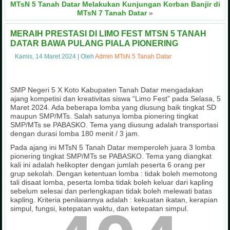
MTsN 5 Tanah Datar Melakukan Kunjungan Korban Banjir di
MTsN 7 Tanah Datar
»
MERAIH PRESTASI DI LIMO FEST MTSN 5 TANAH
DATAR BAWA PULANG PIALA PIONERING
Kamis, 14 Maret 2024
|
Oleh
Admin MTsN 5 Tanah Datar
SMP Negeri 5 X Koto Kabupaten Tanah Datar mengadakan
ajang kompetisi dan kreativitas siswa “Limo Fest” pada Selasa, 5
Maret 2024. Ada beberapa lomba yang diusung baik tingkat SD
maupun SMP/MTs. Salah satunya lomba pionering tingkat
SMP/MTs se PABASKO. Tema yang diusung adalah transportasi
dengan durasi lomba 180 menit / 3 jam.
Pada ajang ini MTsN 5 Tanah Datar memperoleh juara 3 lomba
pionering tingkat SMP/MTs se PABASKO. Tema yang diangkat
kali ini adalah helikopter dengan jumlah peserta 6 orang per
grup sekolah. Dengan ketentuan lomba : tidak boleh memotong
tali disaat lomba, peserta lomba tidak boleh keluar dari kapling
sebelum selesai dan perlengkapan tidak boleh melewati batas
kapling. Kriteria penilaiannya adalah : kekuatan ikatan, kerapian
simpul, fungsi, ketepatan waktu, dan ketepatan simpul.