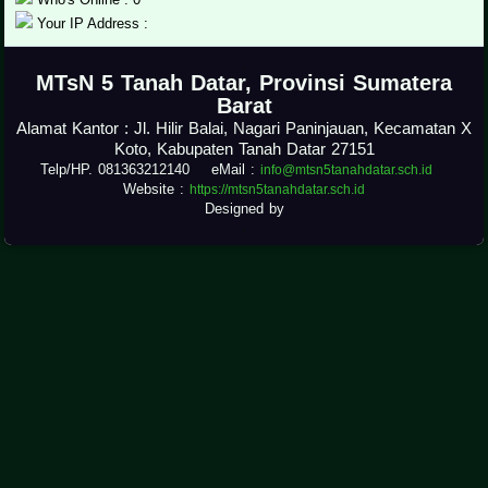
Your IP Address :
.
MTsN 5 Tanah Datar, Provinsi Sumatera
Barat
Alamat Kantor : Jl. Hilir Balai, Nagari Paninjauan, Kecamatan X
Koto, Kabupaten Tanah Datar 27151
Telp/HP. 081363212140 eMail :
info@mtsn5tanahdatar.sch.id
Website :
https://mtsn5tanahdatar.sch.id
Designed by
.